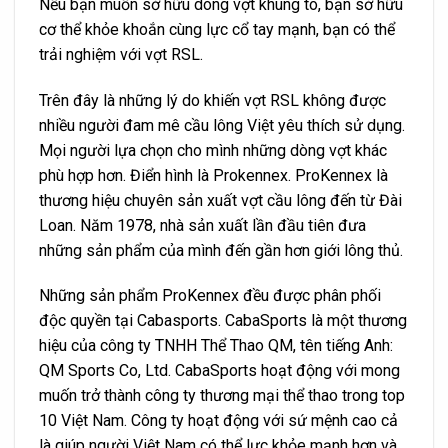
Nếu bạn muốn sở hữu dòng vợt khung to, bạn sở hữu
cơ thể khỏe khoắn cùng lực cổ tay mạnh, bạn có thể
trải nghiệm với vợt RSL.
Trên đây là những lý do khiến vợt RSL không được
nhiều người đam mê cầu lông Việt yêu thích sử dụng.
Mọi người lựa chọn cho mình những dòng vợt khác
phù hợp hơn. Điển hình là Prokennex. ProKennex là
thương hiệu chuyên sản xuất vợt cầu lông đến từ Đài
Loan. Năm 1978, nhà sản xuất lần đầu tiên đưa
những sản phẩm của mình đến gần hơn giới lông thủ.
Những sản phẩm ProKennex đều được phân phối
độc quyền tại Cabasports. CabaSports là một thương
hiệu của công ty TNHH Thể Thao QM, tên tiếng Anh:
QM Sports Co, Ltd. CabaSports hoạt động với mong
muốn trở thành công ty thương mại thể thao trong top
10 Việt Nam. Công ty hoạt động với sứ mệnh cao cả
là giúp người Việt Nam có thể lực khỏe mạnh hơn và