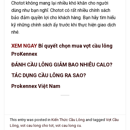
Chotot không mang lại nhiều khó khăn cho người
dùng như bạn nghĩ. Chotot có rất nhiều chính sách
bảo đảm quyền lợi cho khách hàng. Bạn hãy tìm hiểu
kỹ những chính sách ấy trước khi thực hiện giao dịch
nhé.
XEM NGAY
Bí quyết chọn mua vợt cầu lông
ProKennex
ĐÁNH CẦU LÔNG GIẢM BAO NHIÊU CALO?
TÁC DỤNG CẦU LÔNG RA SAO?
Prokennex Việt Nam
This entry was posted in
Kiến Thức Cầu Lông
and tagged
Vợt Cầu
Lông
,
vot cau long cho tot
,
vot cau long cu
.