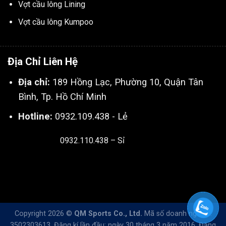
Vợt cầu lông Lining
Vợt cầu lông Kumpoo
Địa Chỉ Liên Hệ
Địa chỉ:
189 Hồng Lạc, Phường 10, Quận Tân
Bình, Tp. Hồ Chí Minh
Hotline:
0932.109.438 - Lẻ
0932.110.438 – Sỉ
Thiết kế & SEO bởi:
Kingnct.vn
Copyright 2026 ©
QM Sports Co., Ltd.
Mã số doanh nghiệp:
3502303613. Đăng kí lần đầu: ngày 30 tháng 3 năm 2016. Đăng