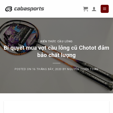
Skip
to
content
KIẾN THỨC CẦU LÔNG
Bí quyết mua vợt cầu lông cũ Chotot đảm
bảo chất lượng
POSTED ON
16 THÁNG BẢY, 2020
BY
NGUYỄN THIỆN TOÀN