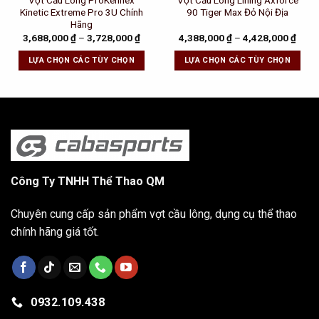
Vợt Cầu Lông ProKennex
Vợt Cầu Lông Lining Axforce
Kinetic Extreme Pro 3U Chính
90 Tiger Max Đỏ Nội Địa
Hãng
3,688,000
₫
–
3,728,000
₫
4,388,000
₫
–
4,428,000
₫
LỰA CHỌN CÁC TÙY CHỌN
LỰA CHỌN CÁC TÙY CHỌN
Công Ty TNHH Thể Thao QM
Chuyên cung cấp sản phẩm vợt cầu lông, dụng cụ thể thao
chính hãng giá tốt.
0932.109.438