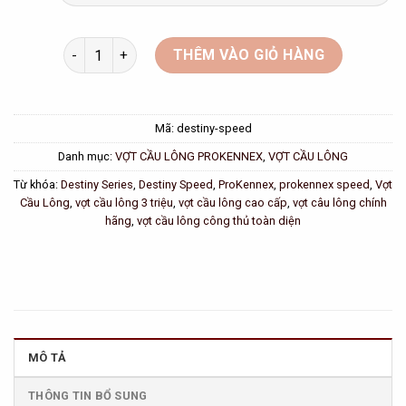
Vợt Cầu Lông ProKennex Destiny Speed Chính Hãng s
THÊM VÀO GIỎ HÀNG
Mã:
destiny-speed
Danh mục:
VỢT CẦU LÔNG PROKENNEX
,
VỢT CẦU LÔNG
Từ khóa:
Destiny Series
,
Destiny Speed
,
ProKennex
,
prokennex speed
,
Vợt
Cầu Lông
,
vợt cầu lông 3 triệu
,
vợt cầu lông cao cấp
,
vợt câu lông chính
hãng
,
vợt cầu lông công thủ toàn diện
MÔ TẢ
THÔNG TIN BỔ SUNG