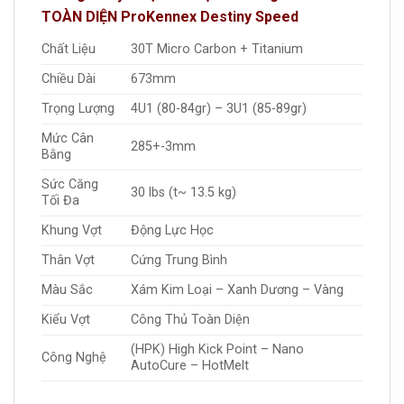
TOÀN DIỆN ProKennex Destiny Speed
Chất Liệu
30T Micro Carbon + Titanium
Chiều Dài
673mm
Trọng Lượng
4U1 (80-84gr) – 3U1 (85-89gr)
Mức Cân
285+-3mm
Bằng
Sức Căng
30 lbs (t~ 13.5 kg)
Tối Đa
Khung Vợt
Động Lực Học
Thân Vợt
Cứng Trung Bình
Màu Sắc
Xám Kim Loại – Xanh Dương – Vàng
Kiểu Vợt
Công Thủ Toàn Diện
(HPK) High Kick Point – Nano
Công Nghệ
AutoCure – HotMelt