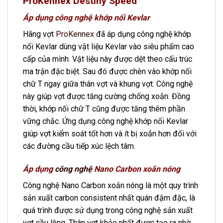
ProKennex Destiny Speed
Áp dụng công nghệ khớp nối Kevlar
Hãng vợt
ProKennex
đã áp dụng công nghệ khớp
nối Kevlar dùng vật liệu Kevlar vào siêu phẩm cao
cấp của mình. Vật liệu này được dệt theo cấu trúc
ma trận đặc biệt. Sau đó được chèn vào khớp nối
chữ T ngay giữa thân vợt và khung vợt. Công nghệ
này giúp vợt được tăng cường chống xoắn. Đồng
thời, khớp nối chữ T cũng được tăng thêm phần
vững chắc. Ứng dụng công nghệ khớp nối Kevlar
giúp vợt kiểm soát tốt hơn và ít bị xoắn hơn đối với
các đường cầu tiếp xúc lệch tâm.
Áp dụng
công nghệ
Nano Carbon xoắn nóng
Công nghệ Nano Carbon xoắn nóng là một quy trình
sản xuất carbon consistent nhất quán đậm đặc, là
quá trình được sử dụng trong công nghệ sản xuất
vợt cầu lông. Thân vợt khỏe nhất được tạo ra nhờ