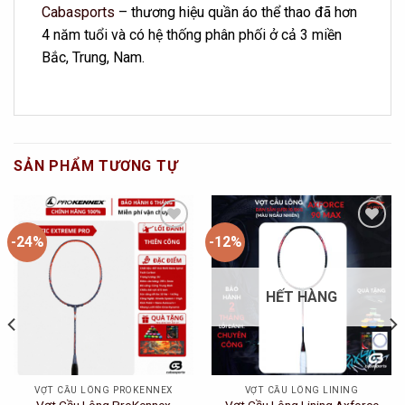
Cabasports
– thương hiệu quần áo thể thao đã hơn
4 năm tuổi và có hệ thống phân phối ở cả 3 miền
Bắc, Trung, Nam.
SẢN PHẨM TƯƠNG TỰ
-24%
-12%
Add to
Add to
Wishlist
Wishlist
HẾT HÀNG
VỢT CẦU LÔNG PROKENNEX
VỢT CẦU LÔNG LINING