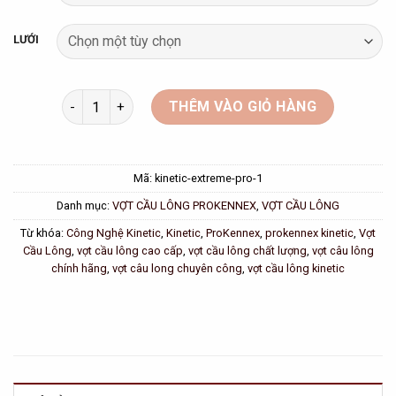
LƯỚI
Vợt Cầu Lông ProKennex Kinetic Extreme Pro 3U Chín
THÊM VÀO GIỎ HÀNG
Mã:
kinetic-extreme-pro-1
Danh mục:
VỢT CẦU LÔNG PROKENNEX
,
VỢT CẦU LÔNG
Từ khóa:
Công Nghệ Kinetic
,
Kinetic
,
ProKennex
,
prokennex kinetic
,
Vợt
Cầu Lông
,
vợt cầu lông cao cấp
,
vợt cầu lông chất lượng
,
vợt câu lông
chính hãng
,
vợt câu long chuyên công
,
vợt cầu lông kinetic