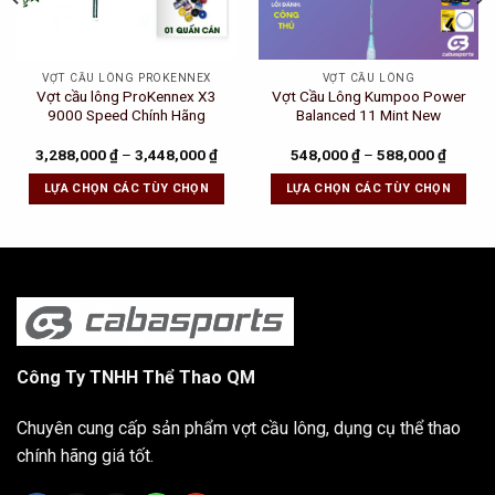
VỢT CẦU LÔNG PROKENNEX
VỢT CẦU LÔNG
Vợt cầu lông ProKennex X3
Vợt Cầu Lông Kumpoo Power
9000 Speed Chính Hãng
Balanced 11 Mint New
3,288,000
₫
–
3,448,000
₫
548,000
₫
–
588,000
₫
LỰA CHỌN CÁC TÙY CHỌN
LỰA CHỌN CÁC TÙY CHỌN
Công Ty TNHH Thể Thao QM
Chuyên cung cấp sản phẩm vợt cầu lông, dụng cụ thể thao
chính hãng giá tốt.