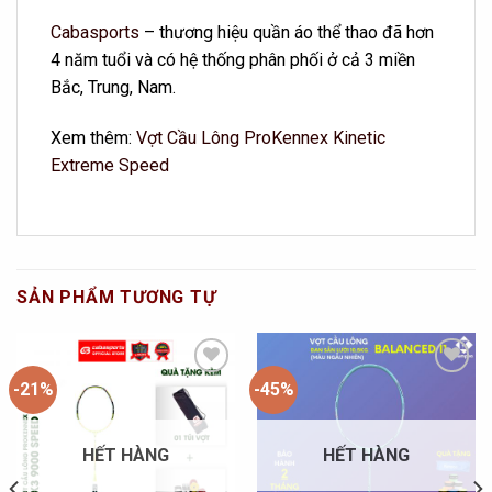
Cabasports
– thương hiệu quần áo thể thao đã hơn
4 năm tuổi và có hệ thống phân phối ở cả 3 miền
Bắc, Trung, Nam.
Xem thêm:
Vợt Cầu Lông ProKennex Kinetic
Extreme Speed
SẢN PHẨM TƯƠNG TỰ
-21%
-45%
Add to
Add to
Wishlist
Wishlist
HẾT HÀNG
HẾT HÀNG