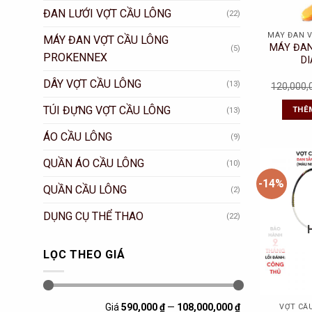
ĐAN LƯỚI VỢT CẦU LÔNG
(22)
MÁY ĐAN VỢT CẦU LÔNG
MÁY ĐAN
(5)
PROKENNEX
D
DÂY VỢT CẦU LÔNG
(13)
120,000
TÚI ĐỰNG VỢT CẦU LÔNG
THÊ
(13)
ÁO CẦU LÔNG
(9)
QUẦN ÁO CẦU LÔNG
(10)
-14%
QUẦN CẦU LÔNG
(2)
DỤNG CỤ THỂ THAO
(22)
LỌC THEO GIÁ
Giá
Giá
Giá
590,000 ₫
—
108,000,000 ₫
VỢT CẦ
thấp
cao