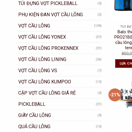
TÚI ĐỰNG VỢT PICKLEBALL
(3)
PHỤ KIỆN ĐAN VỢT CẦU LÔNG
(2)
VỢT CẦU LÔNG
(139)
TÚI Đ
Balo t
VỢT CẦU LÔNG YONEX
PRO21B0
(57)
cầu lông
VỢT CẦU LÔNG PROKENNEX
ten
(31)
850,
VỢT CẦU LÔNG LINING
(26)
LỰA C
VỢT CẦU LÔNG VS
(7)
VỢT CẦU LÔNG KUMPOO
(12)
CẶP VỢT CẦU LÔNG GIÁ RẺ
(3)
-21%
PICKLEBALL
(21)
GIÀY CẦU LÔNG
(9)
QUẢ CẦU LÔNG
(13)