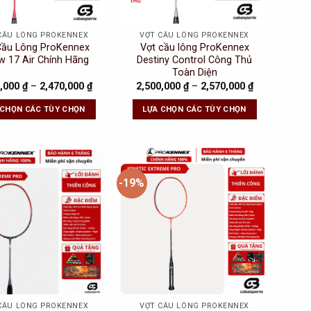
CẦU LÔNG PROKENNEX
VỢT CẦU LÔNG PROKENNEX
Cầu Lông ProKennex
Vợt cầu lông ProKennex
w 17 Air Chính Hãng
Destiny Control Công Thủ
Toàn Diện
0,000
₫
–
2,470,000
₫
2,500,000
₫
–
2,570,000
₫
 CHỌN CÁC TÙY CHỌN
LỰA CHỌN CÁC TÙY CHỌN
-19%
Add to
Add to
Wishlist
Wishlist
CẦU LÔNG PROKENNEX
VỢT CẦU LÔNG PROKENNEX