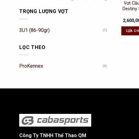
nhất
nhất
Vợt Cầ
Destiny
TRỌNG LƯỢNG VỢT
2,600,
3U1 (86-90gr)
(1)
LỰA C
LỌC THEO
ProKennex
(6)
Công Ty TNHH Thể Thao QM