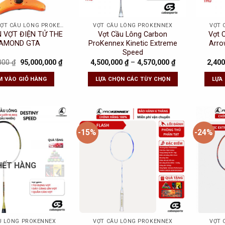
MÁY ĐAN VỢT CẦU LÔNG PROKENNEX
VỢT CẦU LÔNG PROKENNEX
VỢT 
 VỢT ĐIỆN TỬ THE
Vợt Cầu Lông Carbon
Vợt 
IAMOND GTA
ProKennex Kinetic Extreme
Arro
Speed
Original
Current
,000
₫
95,000,000
₫
4,500,000
₫
–
4,570,000
₫
2,40
price
price
was:
is:
M VÀO GIỎ HÀNG
LỰA CHỌN CÁC TÙY CHỌN
LỰA
120,000,000 ₫.
95,000,000 ₫.
-15%
-24%
Add to
Add to
Wishlist
Wishlist
HẾT HÀNG
U LÔNG PROKENNEX
VỢT CẦU LÔNG PROKENNEX
VỢT 