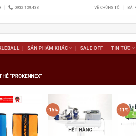
H
0932.109.438
VỀ CHÚNG TÔI
BÀI 
KLEBALL
SẢN PHẨM KHÁC
SALE OFF
TIN TỨC
THẺ “PROKENNEX”
-15%
-11%
Add to
Add to
Wishlist
Wishlist
HẾT HÀNG