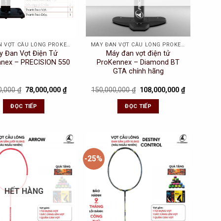
MÁY ĐAN VỢT CẦU LÔNG PROKENNEX
MÁY ĐAN VỢT CẦU LÔNG PROKENNEX
y Đan Vợt Điện Tử
Máy đan vợt điện tử
nex – PRECISION 550
ProKennex – Diamond BT
GTA chính hãng
Original
Current
Original
Current
0,000
₫
78,000,000
₫
150,000,000
₫
108,000,000
₫
price
price
price
price
was:
is:
was:
is:
ĐỌC TIẾP
ĐỌC TIẾP
88,000,000 ₫.
78,000,000 ₫.
150,000,000 ₫.
108,000,000
-25%
Add to
Add to
Wishlist
Wishlist
HẾT HÀNG