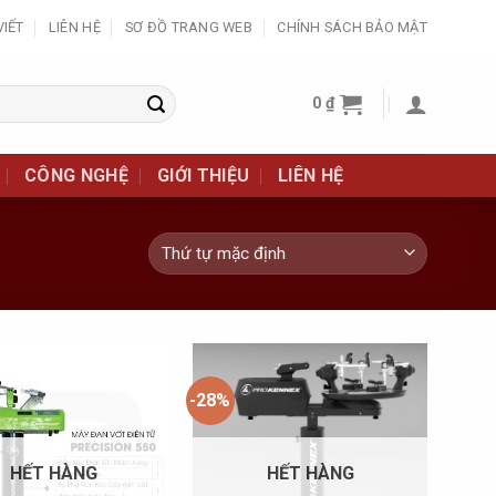
VIẾT
LIÊN HỆ
SƠ ĐỒ TRANG WEB
CHÍNH SÁCH BẢO MẬT
0
₫
CÔNG NGHỆ
GIỚI THIỆU
LIÊN HỆ
-28%
Add to
Add to
Wishlist
Wishlist
HẾT HÀNG
HẾT HÀNG