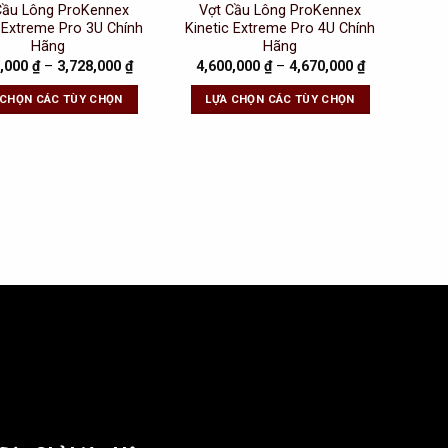
Cầu Lông ProKennex
Vợt Cầu Lông ProKennex
c Extreme Pro 3U Chính
Kinetic Extreme Pro 4U Chính
Hãng
Hãng
8,000
₫
–
3,728,000
₫
4,600,000
₫
–
4,670,000
₫
 CHỌN CÁC TÙY CHỌN
LỰA CHỌN CÁC TÙY CHỌN