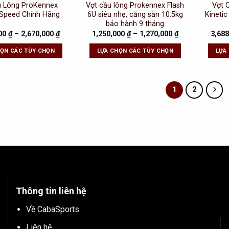
u Lông ProKennex
Vợt cầu lông Prokennex Flash
Vợt 
 Speed Chính Hãng
6U siêu nhẹ, căng sẵn 10.5kg
Kineti
bảo hành 9 tháng
000
₫
–
2,670,000
₫
1,250,000
₫
–
1,270,000
₫
3,68
HỌN CÁC TÙY CHỌN
LỰA CHỌN CÁC TÙY CHỌN
LỰA
1
2
Thông tin liên hệ
Về CabaSports
Liên hệ