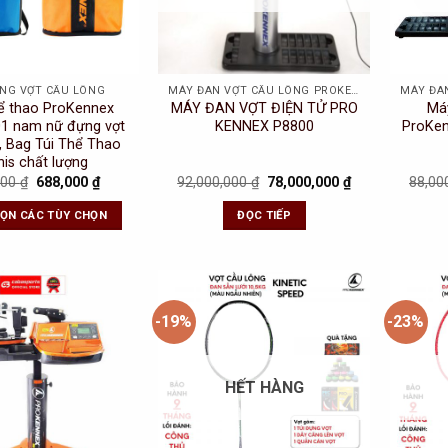
ỰNG VỢT CẦU LÔNG
MÁY ĐAN VỢT CẦU LÔNG PROKENNEX
hể thao ProKennex
MÁY ĐAN VỢT ĐIỆN TỬ PRO
Má
1 nam nữ đựng vợt
KENNEX P8800
ProKen
, Bag Túi Thể Thao
nis chất lượng
Original
Current
Original
Current
000
₫
688,000
₫
92,000,000
₫
78,000,000
₫
88,00
price
price
price
price
was:
is:
was:
is:
HỌN CÁC TÙY CHỌN
ĐỌC TIẾP
850,000 ₫.
688,000 ₫.
92,000,000 ₫.
78,000,000 ₫.
-19%
-23%
Add to
Add to
Wishlist
Wishlist
HẾT HÀNG