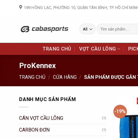
Skip
189 HỒNG LẠC, PHƯỜNG 10, QUẬN TÂN BÌNH, TP. HỒ CHÍ MIN
to
content
Tìm
kiếm:
TRANG CHỦ
VỢT CẦU LÔNG
PIC
ProKennex
TRANG CHỦ
/
CỬA HÀNG
/
SẢN PHẨM ĐƯỢC GẮN 
DANH MỤC SẢN PHẨM
-19%
CÁN VỢT CẦU LÔNG
(1)
CARBON ĐƠN
(1)