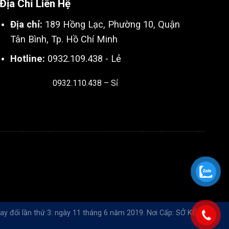
Địa Chỉ Liên Hệ
Địa chỉ:
189 Hồng Lạc, Phường 10, Quận
Tân Bình, Tp. Hồ Chí Minh
Hotline:
0932.109.438 - Lẻ
0932.110.438 – Sỉ
Thiết kế & SEO bởi:
Kingnct.vn
y đổi lần thứ 3: ngày 11 tháng 6 năm 2019. Nơi Cấp: SỞ KẾ