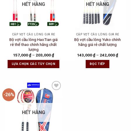
HẾT HÀNG
HẾT HÀNG
CẶP VỢT CẦU LÔNG GIÁ RẺ
CẶP VỢT CẦU LÔNG GIÁ RẺ
Bộ vợt cầu lông HaoTian giá
Bộ vợt cầu lông Yuko chính
rẻ thể thao chính hãng chất
hãng giá rẻ chất lượng
lượng
157,000
₫
–
203,000
₫
143,000
₫
–
242,000
₫
LỰA CHỌN CÁC TÙY CHỌN
ĐỌC TIẾP
-26%
Add to
Wishlist
HẾT HÀNG