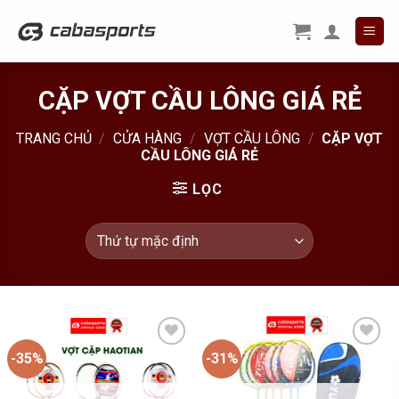
Skip
to
content
CẶP VỢT CẦU LÔNG GIÁ RẺ
TRANG CHỦ
/
CỬA HÀNG
/
VỢT CẦU LÔNG
/
CẶP VỢT
CẦU LÔNG GIÁ RẺ
LỌC
-35%
-31%
Add to
Add to
Wishlist
Wishlist