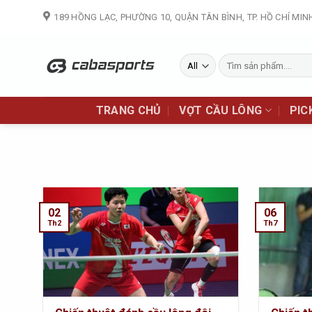
Skip
189 HỒNG LẠC, PHƯỜNG 10, QUẬN TÂN BÌNH, TP. HỒ CHÍ MIN
to
content
Tìm
kiếm:
TRANG CHỦ
VỢT CẦU LÔNG
PIC
02
06
Th2
Th7