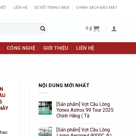
VIẾT
LIÊN HỆ
SƠ ĐỒ TRANG WEB
CHÍNH SÁCH BẢO MẬT
0
₫
CÔNG NGHỆ
GIỚI THIỆU
LIÊN HỆ
NỘI DUNG MỚI NHẤT
ƠN
ẦU
5
[Sản phẩm] Vợt Cầu Lông
NÀY
Yonex Astrox 99 Tour 2025
Chính Hãng ( Tặ
[Sản phẩm] Vợt Cầu Lông
thao
Lining Aeronaut 9000C 4U