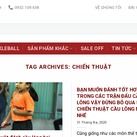
H
0932.109.438
VỀ CHÚNG TÔI
BÀI 
KLEBALL
SẢN PHẨM KHÁC
SALE OFF
TIN TỨC
TAG ARCHIVES:
CHIẾN THUẬT
BẠN MUỐN ĐÁNH TỐT H
TRONG CÁC TRẬN ĐẤU C
LÔNG VẬY ĐỪNG BỎ QUA 
CHIẾN THUẬT CẦU LÔNG 
NHÉ
31 Tháng Ba, 2020
Cũng giống như các môn thể 