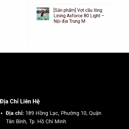
[Sản phẩm] Vợt cầu lông
Lining Axforce 80 Light –
Nội địa Trung M
Địa Chỉ Liên Hệ
Địa chỉ:
189 Hồng Lạc, Phường 10, Quận
Tân Bình, Tp. Hồ Chí Minh