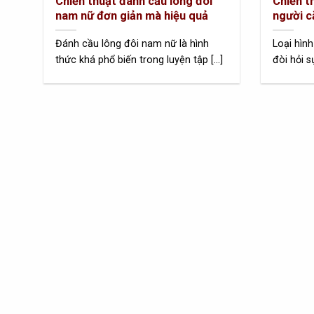
Chiến thuật đánh cầu lông đôi
Chiến t
nam nữ đơn giản mà hiệu quả
người c
Đánh cầu lông đôi nam nữ là hình
Loại hình
thức khá phổ biến trong luyện tập [...]
đòi hỏi s