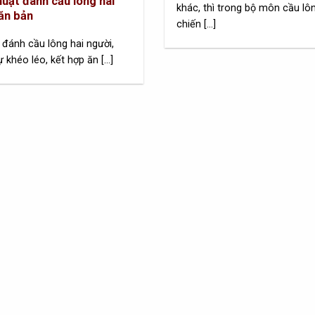
huật đánh cầu lông hai
khác, thì trong bộ môn cầu lô
ăn bản
chiến [...]
 đánh cầu lông hai người,
ự khéo léo, kết hợp ăn [...]