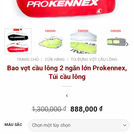
TRANG CHỦ
/
CỬA HÀNG
/
TÚI ĐỰNG VỢT CẦU LÔNG
Bao vợt cầu lông 2 ngăn lớn Prokennex,
Túi cầu lông
Original
Current
1,300,000
₫
888,000
₫
price
price
was:
is:
MÀU SẮC
1,300,000 ₫.
888,000 ₫