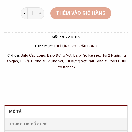
Bao vợt cầu lông 2 ngăn lớn Prokennex, Túi cầu lông s
THÊM VÀO GIỎ HÀNG
Mã:
PRO22B5102
Danh mục:
TÚI ĐỰNG VỢT CẦU LÔNG
Từ khóa:
Balo Cầu Lông
,
Balo Đựng Vợt
,
Balo Pro Kennex
,
Túi 2 Ngăn
,
Túi
3 Ngăn
,
Túi Cầu Lông
,
túi đựng vợt
,
Túi Đựng Vợt Cầu Lông
,
túi forza
,
Túi
Pro Kennex
MÔ TẢ
THÔNG TIN BỔ SUNG