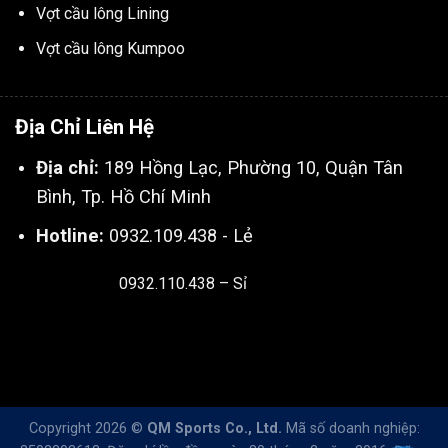
Vợt cầu lông Lining
Vợt cầu lông Kumpoo
Địa Chỉ Liên Hệ
Địa chỉ:
189 Hồng Lạc, Phường 10, Quận Tân
Bình, Tp. Hồ Chí Minh
Hotline:
0932.109.438 - Lẻ
0932.110.438 – Sỉ
Thiết kế & SEO bởi:
Kingnct.vn
Copyright 2026 ©
QM Sports Co., Ltd.
Mã số doanh nghiệp: