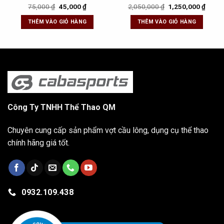
t
Original
Current
Original
Curre
75,000
₫
45,000
₫
2,050,000
₫
1,250,000
₫
price
price
price
price
was:
is:
was:
is:
THÊM VÀO GIỎ HÀNG
THÊM VÀO GIỎ HÀNG
0 ₫.
75,000 ₫.
45,000 ₫.
2,050,000 ₫.
1,250
Công Ty TNHH Thể Thao QM
Chuyên cung cấp sản phẩm vợt cầu lông, dụng cụ thể thao
chính hãng giá tốt.
0932.109.438