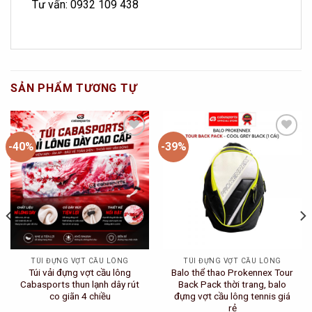
Tư vấn: 0932 109 438
SẢN PHẨM TƯƠNG TỰ
-40%
-39%
Add to
Add to
Wishlist
Wishlist
TÚI ĐỰNG VỢT CẦU LÔNG
TÚI ĐỰNG VỢT CẦU LÔNG
Túi vải đựng vợt cầu lông
Balo thể thao Prokennex Tour
Cabasports thun lạnh dây rút
Back Pack thời trang, balo
co giãn 4 chiều
đựng vợt cầu lông tennis giá
rẻ