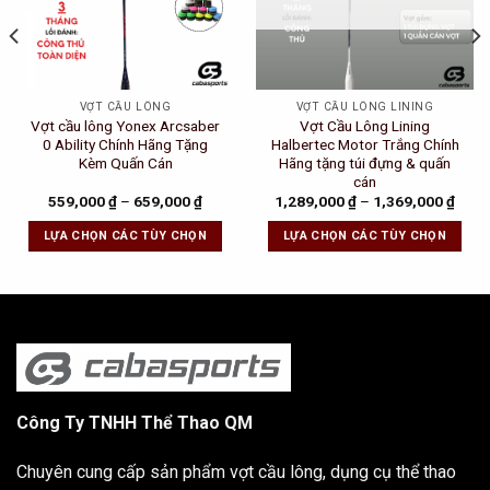
VỢT CẦU LÔNG
VỢT CẦU LÔNG LINING
Vợt cầu lông Yonex Arcsaber
Vợt Cầu Lông Lining
0 Ability Chính Hãng Tặng
Halbertec Motor Trắng Chính
Kèm Quấn Cán
Hãng tặng túi đựng & quấn
cán
ent
559,000
₫
–
659,000
₫
1,289,000
₫
–
1,369,000
₫
e
LỰA CHỌN CÁC TÙY CHỌN
LỰA CHỌN CÁC TÙY CHỌN
0,000 ₫.
Công Ty TNHH Thể Thao QM
Chuyên cung cấp sản phẩm vợt cầu lông, dụng cụ thể thao