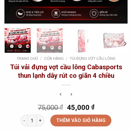
TRANG CHỦ
/
CỬA HÀNG
/
TÚI ĐỰNG VỢT CẦU LÔNG
Túi vải đựng vợt cầu lông Cabasports
thun lạnh dây rút co giãn 4 chiều
Original
Current
75,000
₫
45,000
₫
price
price
Túi vải đựng vợt cầu lông Cabasports thun lạnh dây rút
was:
is:
THÊM VÀO GIỎ HÀNG
75,000 ₫.
45,000 ₫.