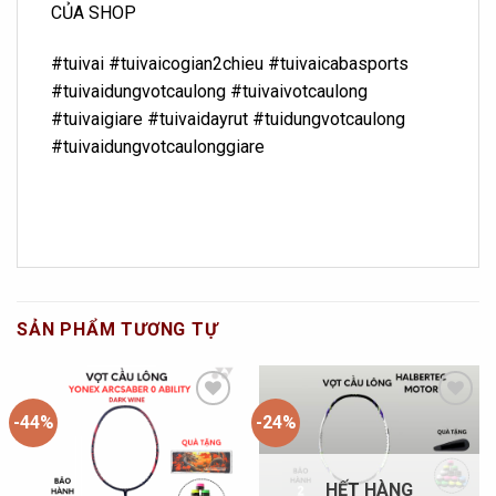
CỦA SHOP
#tuivai #tuivaicogian2chieu #tuivaicabasports
#tuivaidungvotcaulong #tuivaivotcaulong
#tuivaigiare #tuivaidayrut #tuidungvotcaulong
#tuivaidungvotcaulonggiare
SẢN PHẨM TƯƠNG TỰ
-44%
-24%
Add to
Add to
Wishlist
Wishlist
HẾT HÀNG