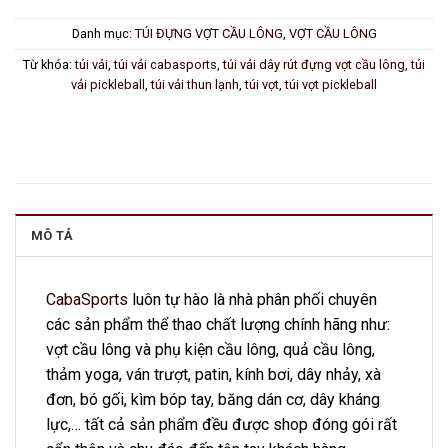
Danh mục:
TÚI ĐỰNG VỢT CẦU LÔNG
,
VỢT CẦU LÔNG
Từ khóa:
túi vải
,
túi vải cabasports
,
túi vải dây rút đựng vợt cầu lông
,
túi
vải pickleball
,
túi vải thun lạnh
,
túi vợt
,
túi vợt pickleball
MÔ TẢ
CabaSports
luôn tự hào là nhà phân phối chuyên
các sản phẩm thể thao chất lượng chính hãng như:
vợt cầu lông và phụ kiện cầu lông, quả cầu lông,
thảm yoga, ván trượt, patin, kính bơi, dây nhảy, xà
đơn, bó gối, kìm bóp tay, băng dán cơ, dây kháng
lực,… tất cả sản phẩm đều được shop đóng gói rất