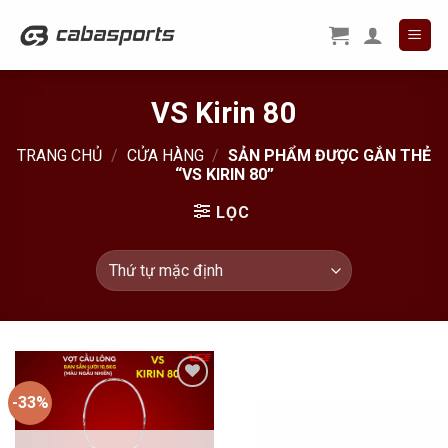
Skip
to
content
VS Kirin 80
TRANG CHỦ
/
CỬA HÀNG
/
SẢN PHẨM ĐƯỢC GẮN THẺ
“VS KIRIN 80”
LỌC
-33%
Add to
Wishlist