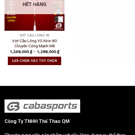
HẾT HÀNG
VỢT CẦU LÔNG VS
Vợt Cầu Lông VS Kirin 80
Chuyên Công Mạnh Mẽ
1,248,000
₫
–
1,288,000
₫
LỰA CHỌN CÁC TÙY CHỌN
Công Ty TNHH Thể Thao QM