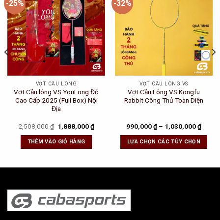
-25%
-32%
Add to
Add to
Wishlist
Wishlist
VỢT CẦU LÔNG
VỢT CẦU LÔNG VS
Vợt Cầu lông VS YouLong Đỏ
Vợt Cầu Lông VS Kongfu
Cao Cấp 2025 (Full Box) Nội
Rabbit Công Thủ Toàn Diện
Địa
Original
Current
2,508,000
₫
1,888,000
₫
990,000
₫
–
1,030,000
₫
price
price
was:
is:
THÊM VÀO GIỎ HÀNG
LỰA CHỌN CÁC TÙY CHỌN
2,508,000 ₫.
1,888,000 ₫.