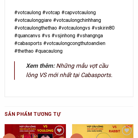
#votcaulong #votcap #capvotcaulong
#votcaulonggiare #votcaulongchinhhang
#votcaulongthethao #votcaulongvs #vskirin80
#quancanvs #vs #vsjinhong #vshangnga
#cabasports #votcaulongcongthutoandien
#thethao #quacaulong
Xem thêm
:
Những mẫu vợt cầu
lông VS mới nhất tại Cabasports.
SẢN PHẨM TƯƠNG TỰ