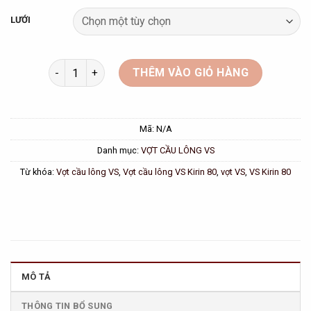
LƯỚI
Vợt Cầu Lông VS Kirin 80 Chuyên Công Mạnh Mẽ số lư
THÊM VÀO GIỎ HÀNG
Mã:
N/A
Danh mục:
VỢT CẦU LÔNG VS
Từ khóa:
Vợt cầu lông VS
,
Vợt cầu lông VS Kirin 80
,
vợt VS
,
VS Kirin 80
MÔ TẢ
THÔNG TIN BỔ SUNG