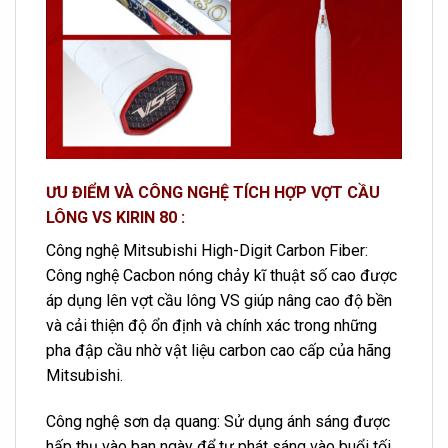
ƯU ĐIỂM VÀ CÔNG NGHỆ TÍCH HỢP VỢT CẦU
LÔNG VS KIRIN 80 :
Công nghệ Mitsubishi High-Digit Carbon Fiber:
Công nghệ Cacbon nóng chảy kĩ thuật số cao được
áp dụng lên vợt cầu lông VS giúp nâng cao độ bền
và cải thiện độ ổn định và chính xác trong những
pha đập cầu nhờ vật liệu carbon cao cấp của hãng
Mitsubishi.
Công nghệ sơn dạ quang: Sử dụng ánh sáng được
hấp thụ vào ban ngày để tự phát sáng vào buổi tối,