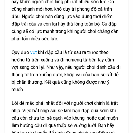
này khiến người chơi lãng phí rất nhiều sức lực. Cơ
cũng nhanh mỏi hơn, khó duy trì phong độ cả trận
đấu. Người chơi nên dùng lực vào đúng thời điểm
đập trái cầu và còn lại hãy thả lỏng toàn bộ. Cú đập
cũng sẽ có lực mạnh trong khi người chơi chẳng cần
phải tốn nhiều sức lực.
Quỹ đạo
vợt
khi đập cầu là từ sau ra trước theo
hướng từ trên xuống và đi nghiêng từ bên tay cầm
vợt sang còn lại. Như vậy, nếu người chơi đánh cầu đi
thẳng từ trên xuống dưới, khớp vai của bạn sẽ rất dễ
bị chấn thương. Kết quả cũng không được như ý
muốn.
Lỗi dễ mắc phải nhất đối với người chơi chính là trật
nhịp. Việc bắt nhịp sai sẽ làm bạn đập quá sớm khi
cầu còn chưa tới sẽ cạch vào khung, hoặc quá muộn
làm hướng cầu đi quá thấp sẽ vướng lưới. Bạn hãy
liên tục di chuyển để phán đoán chính xác điểm rơi