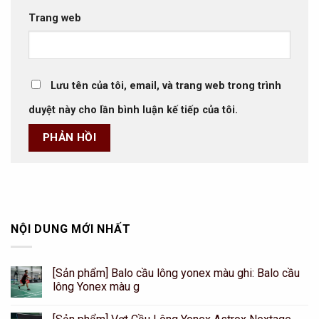
Trang web
Lưu tên của tôi, email, và trang web trong trình
duyệt này cho lần bình luận kế tiếp của tôi.
NỘI DUNG MỚI NHẤT
[Sản phẩm] Balo cầu lông yonex màu ghi: Balo cầu
lông Yonex màu g