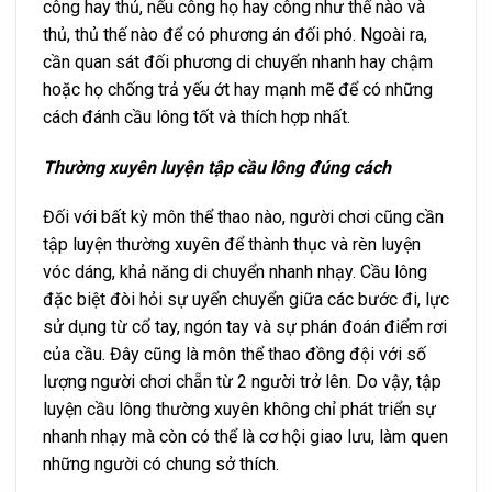
công hay thủ, nếu công họ hay công như thế nào và
thủ, thủ thế nào để có phương án đối phó. Ngoài ra,
cần quan sát đối phương di chuyển nhanh hay chậm
hoặc họ chống trả yếu ớt hay mạnh mẽ để có những
cách đánh cầu lông tốt và thích hợp nhất.
Thường xuyên luyện tập cầu lông đúng cách
Đối với bất kỳ môn thể thao nào, người chơi cũng cần
tập luyện thường xuyên để thành thục và rèn luyện
vóc dáng, khả năng di chuyển nhanh nhạy. Cầu lông
đặc biệt đòi hỏi sự uyển chuyển giữa các bước đi, lực
sử dụng từ cổ tay, ngón tay và sự phán đoán điểm rơi
của cầu. Đây cũng là môn thể thao đồng đội với số
lượng người chơi chẵn từ 2 người trở lên. Do vậy, tập
luyện cầu lông thường xuyên không chỉ phát triển sự
nhanh nhạy mà còn có thể là cơ hội giao lưu, làm quen
những người có chung sở thích.