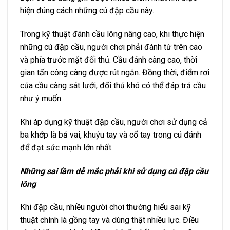
hiện đúng cách những cú đập cầu này.
Trong kỹ thuật đánh cầu lông nâng cao, khi thực hiện
những cú đập cầu, người chơi phải đánh từ trên cao
và phía trước mặt đối thủ. Cầu đánh càng cao, thời
gian tấn công càng được rút ngắn. Đồng thời, điểm rơi
của cầu càng sát lưới, đối thủ khó có thể đáp trả cầu
như ý muốn.
Khi áp dụng kỹ thuật đập cầu, người chơi sử dụng cả
ba khớp là bả vai, khuỷu tay và cổ tay trong cú đánh
để đạt sức mạnh lớn nhất.
Những sai lầm dễ mắc phải khi sử dụng cú đập cầu
lông
Khi đập cầu, nhiều người chơi thường hiểu sai kỹ
thuật chính là gồng tay và dùng thật nhiều lực. Điều