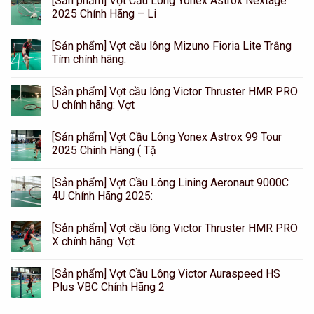
[Sản phẩm] Vợt Cầu Lông Yonex Astrox Nextage
2025 Chính Hãng – Li
[Sản phẩm] Vợt cầu lông Mizuno Fioria Lite Trắng
Tím chính hãng:
[Sản phẩm] Vợt cầu lông Victor Thruster HMR PRO
U chính hãng: Vợt
[Sản phẩm] Vợt Cầu Lông Yonex Astrox 99 Tour
2025 Chính Hãng ( Tặ
[Sản phẩm] Vợt Cầu Lông Lining Aeronaut 9000C
4U Chính Hãng 2025:
[Sản phẩm] Vợt cầu lông Victor Thruster HMR PRO
X chính hãng: Vợt
[Sản phẩm] Vợt Cầu Lông Victor Auraspeed HS
Plus VBC Chính Hãng 2