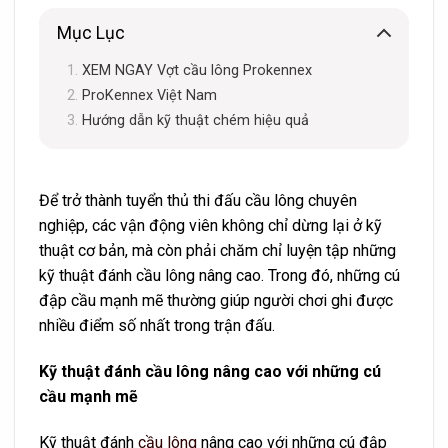
Mục Lục
XEM NGAY Vợt cầu lông Prokennex
ProKennex Việt Nam
Hướng dẫn kỹ thuật chém hiệu quả
Để trở thành tuyển thủ thi đấu cầu lông chuyên
nghiệp, các vận động viên không chỉ dừng lại ở kỹ
thuật cơ bản, mà còn phải chăm chỉ luyện tập những
kỹ thuật đánh cầu lông nâng cao. Trong đó, những cú
đập cầu mạnh mẽ thường giúp người chơi ghi được
nhiều điểm số nhất trong trận đấu.
Kỹ thuật đánh cầu lông nâng cao với những cú
cầu mạnh mẽ
Kỹ thuật đánh
cầu lông
nâng cao với những cú đập