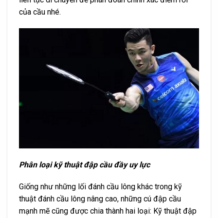
của cầu nhé.
Phân loại kỹ thuật đập cầu đầy uy lực
Giống như những lối đánh cầu lông khác trong kỹ
thuật đánh cầu lông nâng cao, những cú đập cầu
mạnh mẽ cũng được chia thành hai loại: Kỹ thuật đập