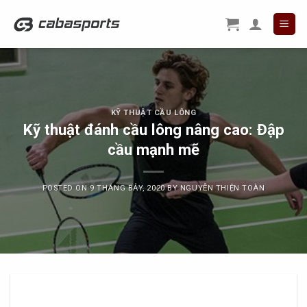
Skip
to
content
KỸ THUẬT CẦU LÔNG
Kỹ thuật đánh cầu lông nâng cao: Đập
cầu mạnh mẽ
POSTED ON
9 THÁNG BẢY, 2020
BY
NGUYỄN THIỆN TOÀN