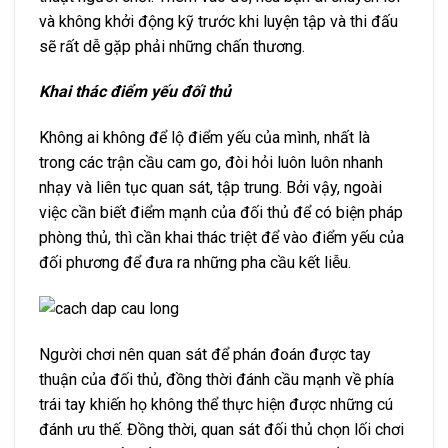
và không khởi động kỹ trước khi luyện tập và thi đấu
sẽ rất dễ gặp phải những chấn thương.
Khai thác điểm yếu đối thủ
Không ai không để lộ điểm yếu của mình, nhất là
trong các trận cầu cam go, đòi hỏi luôn luôn nhanh
nhạy và liên tục quan sát, tập trung. Bởi vậy, ngoài
việc cần biết điểm mạnh của đối thủ để có biện pháp
phòng thủ, thì cần khai thác triệt để vào điểm yếu của
đối phương để đưa ra những pha cầu kết liễu.
Người chơi nên quan sát để phán đoán được tay
thuận của đối thủ, đồng thời đánh cầu mạnh về phía
trái tay khiến họ không thể thực hiện được những cú
đánh ưu thế. Đồng thời, quan sát đối thủ chọn lối chơi