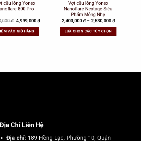
t cầu lông Yonex
Vợt cầu lông Yonex
anoflare 800 Pro
Nanoflare Nextage Siêu
Phẩm Mỏng Nhẹ
Original
Current
0,000
₫
4,999,000
₫
2,400,000
₫
–
2,530,000
₫
price
price
was:
is:
HÊM VÀO GIỎ HÀNG
LỰA CHỌN CÁC TÙY CHỌN
5,300,000 ₫.
4,999,000 ₫.
Địa Chỉ Liên Hệ
Địa chỉ:
189 Hồng Lạc, Phường 10, Quận