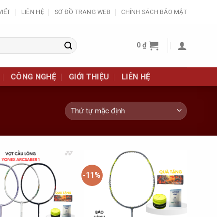
VIẾT
LIÊN HỆ
SƠ ĐỒ TRANG WEB
CHÍNH SÁCH BẢO MẬT
0
₫
CÔNG NGHỆ
GIỚI THIỆU
LIÊN HỆ
-11%
Add to
Add to
Wishlist
Wishlist