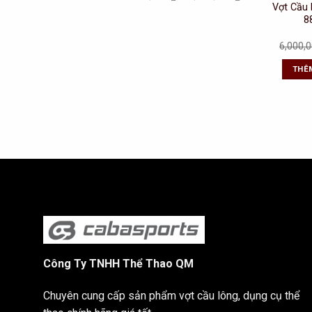
nhất
nhất
Vợt Cầu
8
6,000,
THÊ
Công Ty TNHH Thể Thao QM
Chuyên cung cấp sản phẩm vợt cầu lông, dụng cụ thể