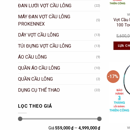
ĐAN LƯỚI VỢT CẦU LÔNG
(22)
V
MÁY ĐAN VỢT CẦU LÔNG
Vợt Cầu
(5)
PROKENNEX
100 To
DÂY VỢT CẦU LÔNG
(13)
5,600,
TÚI ĐỰNG VỢT CẦU LÔNG
LỰA C
(13)
ÁO CẦU LÔNG
(9)
QUẦN ÁO CẦU LÔNG
(10)
-17%
QUẦN CẦU LÔNG
(2)
DỤNG CỤ THỂ THAO
(22)
LỌC THEO GIÁ
Giá
Giá
Giá
559,000 ₫
—
4,999,000 ₫
V
thấp
cao