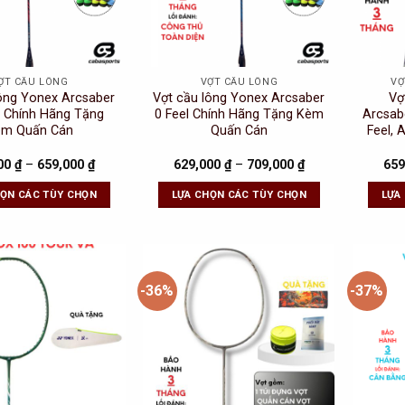
ỢT CẦU LÔNG
VỢT CẦU LÔNG
VỢ
lông Yonex Arcsaber
Vợt cầu lông Yonex Arcsaber
Vợ
ty Chính Hãng Tặng
0 Feel Chính Hãng Tặng Kèm
Arcsabe
èm Quấn Cán
Quấn Cán
Feel, 
00
₫
–
659,000
₫
629,000
₫
–
709,000
₫
659
HỌN CÁC TÙY CHỌN
LỰA CHỌN CÁC TÙY CHỌN
LỰA
-36%
-37%
Add to
Add to
Wishlist
Wishlist