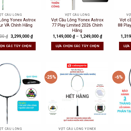
ỢT CẦU LÔNG
VỢT CẦU LÔNG
VỢ
 Lông Yonex Astrox
Vợt Cầu Lông Yonex Astrox
Vợt c
ur VA Chính Hãng
77 Play Limited 2026 Chính
88 Pla
Hãng
Original
Current
000
₫
3,299,000
₫
1,149,000
₫
–
1,249,000
₫
1,31
price
price
was:
is:
HỌN CÁC TÙY CHỌN
LỰA CHỌN CÁC TÙY CHỌN
LỰA
5,600,000 ₫.
3,299,000 ₫.
-25%
-6%
Add to
Add to
Wishlist
Wishlist
HẾT HÀNG
ỢT CẦU LÔNG
VỢT CẦU LÔNG YONEX