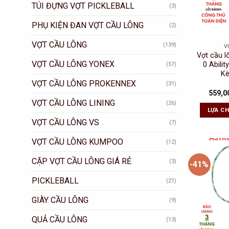
TÚI ĐỰNG VỢT PICKLEBALL
(3)
PHỤ KIỆN ĐAN VỢT CẦU LÔNG
(2)
VỢT CẦU LÔNG
(139)
V
Vợt cầu 
VỢT CẦU LÔNG YONEX
0 Abili
(57)
K
VỢT CẦU LÔNG PROKENNEX
(31)
559,0
VỢT CẦU LÔNG LINING
(26)
LỰA C
VỢT CẦU LÔNG VS
(7)
VỢT CẦU LÔNG KUMPOO
(12)
CẶP VỢT CẦU LÔNG GIÁ RẺ
(3)
-41%
PICKLEBALL
(21)
GIÀY CẦU LÔNG
(9)
QUẢ CẦU LÔNG
(13)