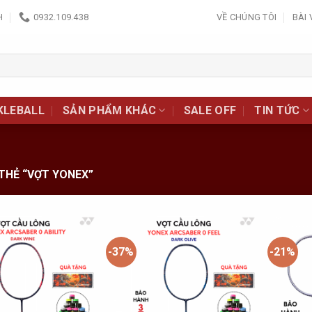
H
0932.109.438
VỀ CHÚNG TÔI
BÀI 
KLEBALL
SẢN PHẨM KHÁC
SALE OFF
TIN TỨC
THẺ “VỢT YONEX”
-37%
-21%
Add to
Add to
Wishlist
Wishlist