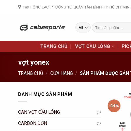
Skip
189 HỒNG LẠC, PHƯỜNG 10, QUẬN TÂN BÌNH, TP. HỒ CHÍ MIN
to
content
Tìm
kiếm:
TRANG CHỦ
VỢT CẦU LÔNG
PIC
vợt yonex
TRANG CHỦ
/
CỬA HÀNG
/
SẢN PHẨM ĐƯỢC GẮN 
DANH MỤC SẢN PHẨM
-44%
CÁN VỢT CẦU LÔNG
(1)
CARBON ĐƠN
(1)