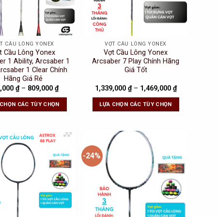
T CẦU LÔNG YONEX
VỢT CẦU LÔNG YONEX
t Cầu Lông Yonex
Vợt Cầu Lông Yonex
r 1 Ability, Arcsaber 1
Arcsaber 7 Play Chính Hãng
Arcsaber 1 Clear Chính
Giá Tốt
Hãng Giá Rẻ
,000
₫
–
809,000
₫
1,339,000
₫
–
1,469,000
₫
 CHỌN CÁC TÙY CHỌN
LỰA CHỌN CÁC TÙY CHỌN
-24%
Add to
Add to
Wishlist
Wishlist