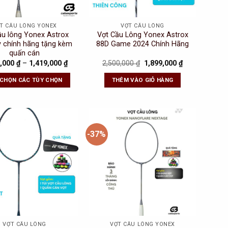
T CẦU LÔNG YONEX
VỢT CẦU LÔNG
ầu lông Yonex Astrox
Vợt Cầu Lông Yonex Astrox
y chính hãng tặng kèm
88D Game 2024 Chính Hãng
quấn cán
Original
Current
9,000
₫
–
1,419,000
₫
2,500,000
₫
1,899,000
₫
price
price
was:
is:
 CHỌN CÁC TÙY CHỌN
THÊM VÀO GIỎ HÀNG
2,500,000 ₫.
1,899,000 ₫.
-37%
Add to
Add to
Wishlist
Wishlist
VỢT CẦU LÔNG
VỢT CẦU LÔNG YONEX