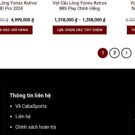
 Lông Yonex Astrox
Vợt Cầu Lông Yonex Astrox
Vợ
8D Pro 2024
88S Play Chính Hãng
N
Original
Current
000
₫
4,999,000
₫
1,318,000
₫
–
1,358,000
₫
5,30
price
price
was:
is:
M VÀO GIỎ HÀNG
LỰA CHỌN CÁC TÙY CHỌN
T
6,000,000 ₫.
4,999,000 ₫.
1
2
Thông tin liên hệ
Về CabaSports
Liên hệ
Chính sách hoàn trả