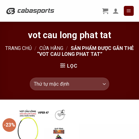
Skip
to
content
vot cau long phat tat
TRANG CHỦ
/
CỬA HÀNG
/
SẢN PHẨM ĐƯỢC GẮN THẺ
“VOT CAU LONG PHAT TAT”
LỌC
-23%
Add to
Wishlist