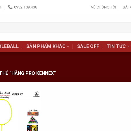
H
0932.109.438
VỀ CHÚNG TÔI
BÀI 
KLEBALL
SẢN PHẨM KHÁC
SALE OFF
TIN TỨC
THẺ “HÃNG PRO KENNEX”
Add to
Wishlist