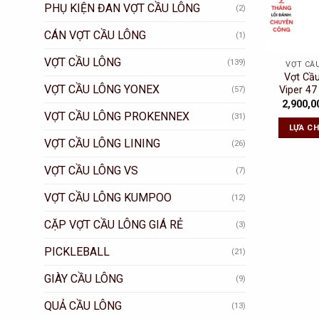
PHỤ KIỆN ĐAN VỢT CẦU LÔNG
(2)
CÁN VỢT CẦU LÔNG
(1)
VỢT CẦU LÔNG
(139)
VỢT CẦ
Vợt Cầ
VỢT CẦU LÔNG YONEX
Viper 4
(57)
2,900,
VỢT CẦU LÔNG PROKENNEX
(31)
LỰA C
VỢT CẦU LÔNG LINING
(26)
VỢT CẦU LÔNG VS
(7)
VỢT CẦU LÔNG KUMPOO
(12)
CẶP VỢT CẦU LÔNG GIÁ RẺ
(3)
PICKLEBALL
(21)
GIÀY CẦU LÔNG
(9)
QUẢ CẦU LÔNG
(13)