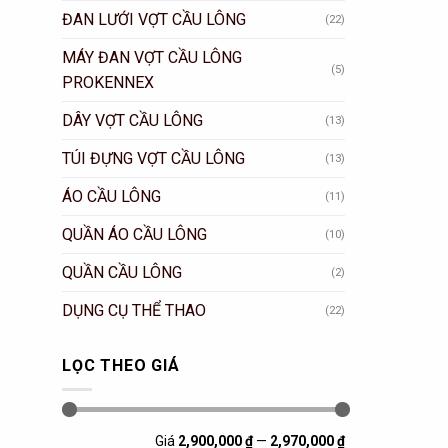
ĐAN LƯỚI VỢT CẦU LÔNG
(22)
MÁY ĐAN VỢT CẦU LÔNG
(5)
PROKENNEX
DÂY VỢT CẦU LÔNG
(13)
TÚI ĐỰNG VỢT CẦU LÔNG
(13)
ÁO CẦU LÔNG
(11)
QUẦN ÁO CẦU LÔNG
(10)
QUẦN CẦU LÔNG
(2)
DỤNG CỤ THỂ THAO
(22)
LỌC THEO GIÁ
Giá
Giá
Giá
2,900,000 ₫
—
2,970,000 ₫
thấp
cao