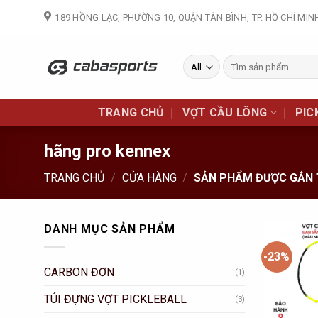
Skip
189 HỒNG LẠC, PHƯỜNG 10, QUẬN TÂN BÌNH, TP. HỒ CHÍ MIN
to
content
Tìm
kiếm:
TRANG CHỦ
VỢT CẦU LÔNG
PIC
hãng pro kennex
TRANG CHỦ
/
CỬA HÀNG
/
SẢN PHẨM ĐƯỢC GẮN 
DANH MỤC SẢN PHẨM
-23%
CARBON ĐƠN
(1)
TÚI ĐỰNG VỢT PICKLEBALL
(3)