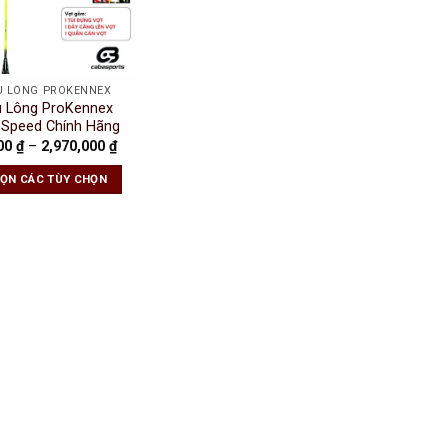
U LÔNG PROKENNEX
u Lông ProKennex
7 Speed Chính Hãng
000
₫
–
2,970,000
₫
HỌN CÁC TÙY CHỌN