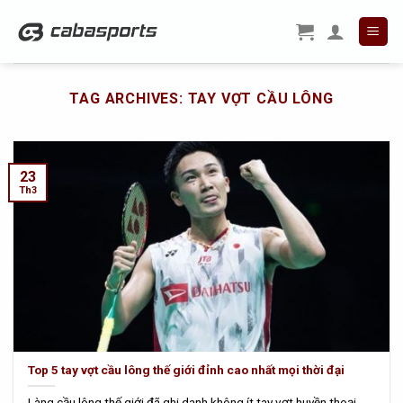
Skip
to
content
TAG ARCHIVES:
TAY VỢT CẦU LÔNG
23
Th3
Top 5 tay vợt cầu lông thế giới đỉnh cao nhất mọi thời đại
Làng cầu lông thế giới đã ghi danh không ít tay vợt huyền thoại.