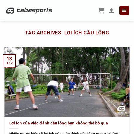
Skip
to
content
TAG ARCHIVES:
LỢI ÍCH CẦU LÔNG
13
Th7
Lợi ích của việc đánh cầu lông bạn không thể bỏ qua
Nhiều người hiểu rõ lợi ích của việc đánh cầu lông mang lại. Bởi