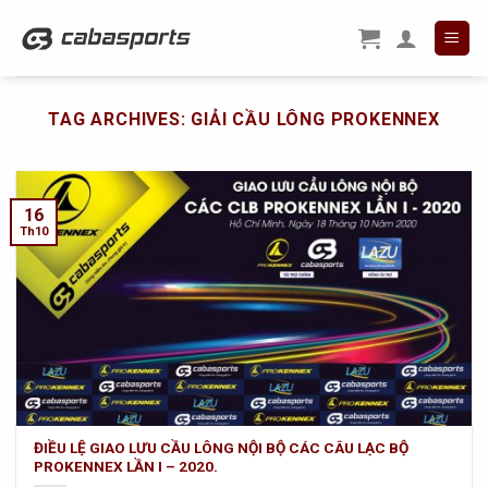
Skip
to
content
TAG ARCHIVES:
GIẢI CẦU LÔNG PROKENNEX
16
Th10
ĐIỀU LỆ GIAO LƯU CẦU LÔNG NỘI BỘ CÁC CÂU LẠC BỘ
PROKENNEX LẦN I – 2020.