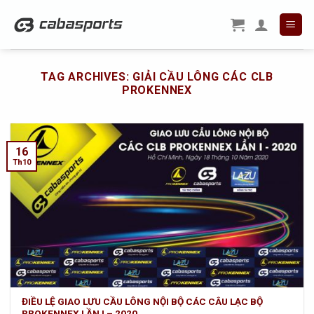
Skip
to
content
TAG ARCHIVES:
GIẢI CẦU LÔNG CÁC CLB
PROKENNEX
16
Th10
ĐIỀU LỆ GIAO LƯU CẦU LÔNG NỘI BỘ CÁC CÂU LẠC BỘ
PROKENNEX LẦN I – 2020.