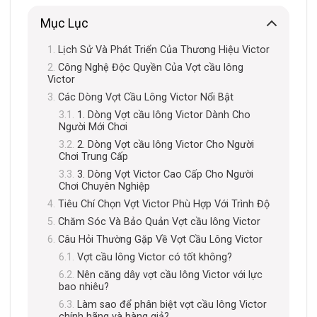
Mục Lục
Lịch Sử Và Phát Triển Của Thương Hiệu Victor
Công Nghệ Độc Quyền Của Vợt cầu lông
Victor
Các Dòng Vợt Cầu Lông Victor Nổi Bật
1. Dòng Vợt cầu lông Victor Dành Cho
Người Mới Chơi
2. Dòng Vợt cầu lông Victor Cho Người
Chơi Trung Cấp
3. Dòng Vợt Victor Cao Cấp Cho Người
Chơi Chuyên Nghiệp
Tiêu Chí Chọn Vợt Victor Phù Hợp Với Trình Độ
Chăm Sóc Và Bảo Quản Vợt cầu lông Victor
Câu Hỏi Thường Gặp Về Vợt Cầu Lông Victor
Vợt cầu lông Victor có tốt không?
Nên căng dây vợt cầu lông Victor với lực
bao nhiêu?
Làm sao để phân biệt vợt cầu lông Victor
chính hãng và hàng giả?