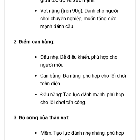
giữa tốc độ và sức mạnh.
Vợt nặng (trên 90g): Dành cho người
chơi chuyên nghiệp, muốn tăng sức
mạnh đánh cầu.
Điểm cân bằng:
Đầu nhẹ: Dễ điều khiển, phù hợp cho
người mới.
Cân bằng: Đa năng, phù hợp cho lối chơi
toàn diện.
Đầu nặng: Tạo lực đánh mạnh, phù hợp
cho lối chơi tấn công.
Độ cứng của thân vợt:
Mềm: Tạo lực đánh nhẹ nhàng, phù hợp