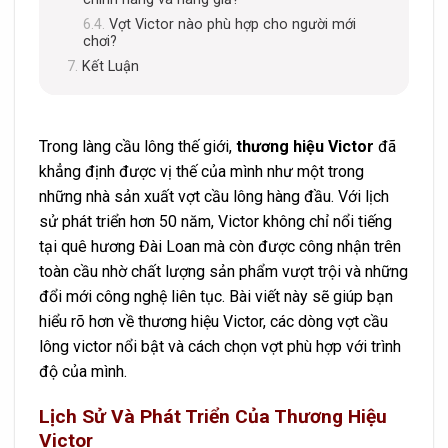
Vợt Victor nào phù hợp cho người mới
chơi?
Kết Luận
Trong làng cầu lông thế giới,
thương hiệu Victor
đã
khẳng định được vị thế của mình như một trong
những nhà sản xuất vợt cầu lông hàng đầu. Với lịch
sử phát triển hơn 50 năm, Victor không chỉ nổi tiếng
tại quê hương Đài Loan mà còn được công nhận trên
toàn cầu nhờ chất lượng sản phẩm vượt trội và những
đổi mới công nghệ liên tục. Bài viết này sẽ giúp bạn
hiểu rõ hơn về thương hiệu Victor, các dòng vợt cầu
lông victor nổi bật và cách chọn vợt phù hợp với trình
độ của mình.
Lịch Sử Và Phát Triển Của Thương Hiệu
Victor