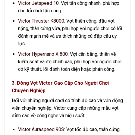
Victor Jetspeed 10
: Vợt tấn công nhanh, phù hợp
cho lối chơi tấn công.
Victor Thruster K8000
: Vợt thiên công, đầu vợt
nặng, thân cứng vừa, phù hợp với người chơi có lối
đánh mạnh mẽ và ưa thích những cú đập cầu uy
lực.
Victor Hypernano X 800
: Vợt cân bằng, thiên về
kiểm soát và độ chính xác, phù hợp với người chơi
có kỹ thuật, lối đánh toàn diện hoặc phản công.
3. Dòng Vợt Victor Cao Cấp Cho Người Chơi
Chuyên Nghiệp
Đối với những người chơi có trình độ cao và vận động
viên chuyên nghiệp, Victor cung cấp những mẫu vợt
đỉnh cao về công nghệ và hiệu suất:
Victor Auraspeed 90S
: Vợt tốc độ cao, thân cứng,