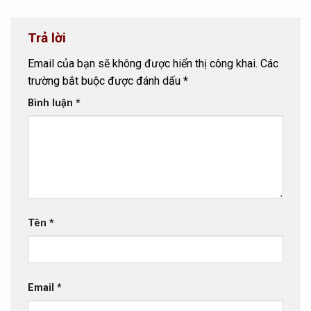
Trả lời
Email của bạn sẽ không được hiển thị công khai.
Các
trường bắt buộc được đánh dấu
*
Bình luận
*
Tên
*
Email
*