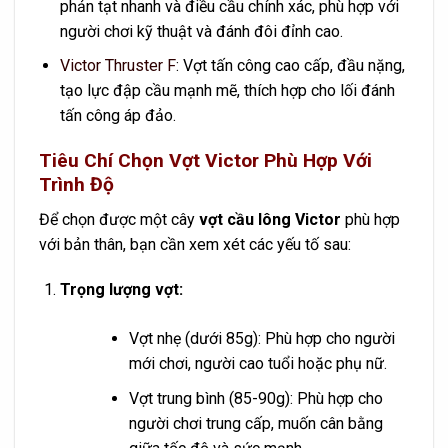
phản tạt nhanh và điều cầu chính xác, phù hợp với
người chơi kỹ thuật và đánh đôi đỉnh cao.
Victor Thruster F
: Vợt tấn công cao cấp, đầu nặng,
tạo lực đập cầu mạnh mẽ, thích hợp cho lối đánh
tấn công áp đảo.
Tiêu Chí Chọn Vợt Victor Phù Hợp Với
Trình Độ
Để chọn được một cây
vợt cầu lông Victor
phù hợp
với bản thân, bạn cần xem xét các yếu tố sau:
Trọng lượng vợt:
Vợt nhẹ (dưới 85g): Phù hợp cho người
mới chơi, người cao tuổi hoặc phụ nữ.
Vợt trung bình (85-90g): Phù hợp cho
người chơi trung cấp, muốn cân bằng