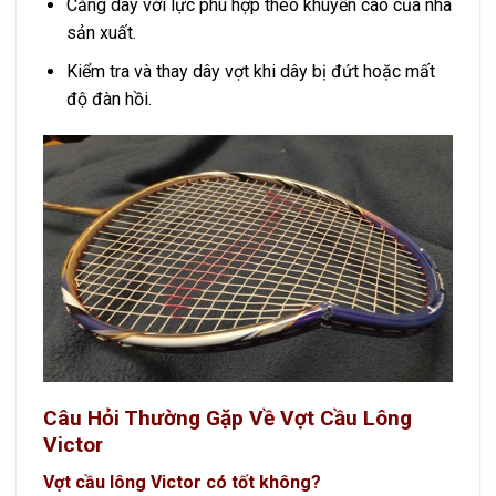
Căng dây với lực phù hợp theo khuyến cáo của nhà
sản xuất.
Kiểm tra và thay dây vợt khi dây bị đứt hoặc mất
độ đàn hồi.
Câu Hỏi Thường Gặp Về Vợt Cầu Lông
Victor
Vợt cầu lông Victor có tốt không?