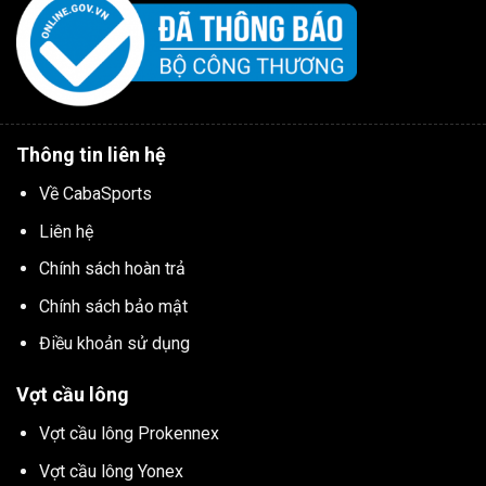
Thông tin liên hệ
Về CabaSports
Liên hệ
Chính sách hoàn trả
Chính sách bảo mật
Điều khoản sử dụng
Vợt cầu lông
Vợt cầu lông Prokennex
Vợt cầu lông Yonex