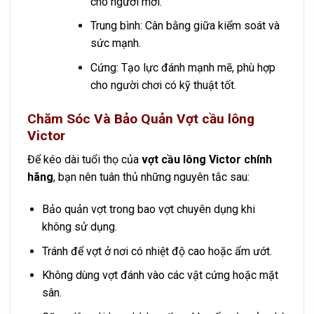
cho người mới.
Trung bình: Cân bằng giữa kiểm soát và
sức mạnh.
Cứng: Tạo lực đánh mạnh mẽ, phù hợp
cho người chơi có kỹ thuật tốt.
Chăm Sóc Và Bảo Quản Vợt cầu lông
Victor
Để kéo dài tuổi thọ của
vợt cầu lông Victor chính
hãng
, bạn nên tuân thủ những nguyên tắc sau:
Bảo quản vợt trong bao vợt chuyên dụng khi
không sử dụng.
Tránh để vợt ở nơi có nhiệt độ cao hoặc ẩm ướt.
Không dùng vợt đánh vào các vật cứng hoặc mặt
sân.