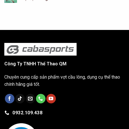
Công Ty TNHH Thể Thao QM
Chuyên cung cấp sản phẩm vợt cầu lông, dụng cụ thể thao
chính hãng giá tốt.
0932.109.438