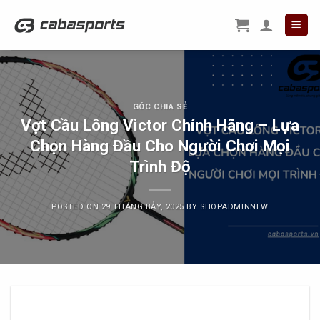
Skip
to
content
GÓC CHIA SẺ
Vợt Cầu Lông Victor Chính Hãng – Lựa
Chọn Hàng Đầu Cho Người Chơi Mọi
Trình Độ
POSTED ON
29 THÁNG BẢY, 2025
BY
SHOPADMINNEW