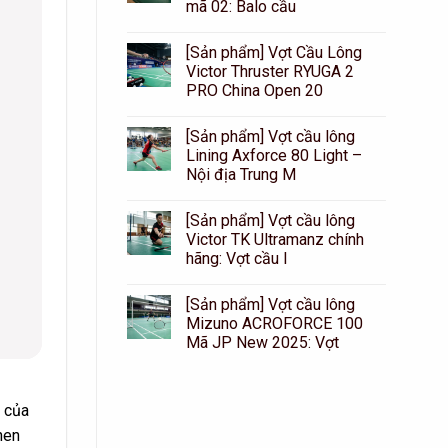
mã 02: Balo cầu
[Sản phẩm] Vợt Cầu Lông
Victor Thruster RYUGA 2
PRO China Open 20
[Sản phẩm] Vợt cầu lông
Lining Axforce 80 Light –
Nội địa Trung M
[Sản phẩm] Vợt cầu lông
Victor TK Ultramanz chính
hãng: Vợt cầu l
[Sản phẩm] Vợt cầu lông
Mizuno ACROFORCE 100
Mã JP New 2025: Vợt
g của
hen