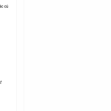
ác cú
t