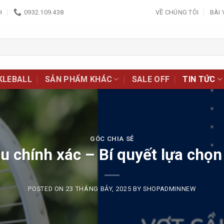
H
0932.109.438
VỀ CHÚNG TÔI
BÀI 
KLEBALL
SẢN PHẨM KHÁC
SALE OFF
TIN TỨC
GÓC CHIA SẺ
ầu chính xác – Bí quyết lựa chọn
POSTED ON
23 THÁNG BẢY, 2025
BY
SHOPADMINNEW