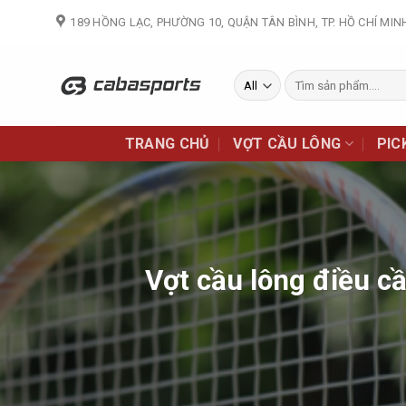
Skip
189 HỒNG LẠC, PHƯỜNG 10, QUẬN TÂN BÌNH, TP. HỒ CHÍ MIN
to
content
Tìm
kiếm:
TRANG CHỦ
VỢT CẦU LÔNG
PIC
Vợt cầu lông điều c