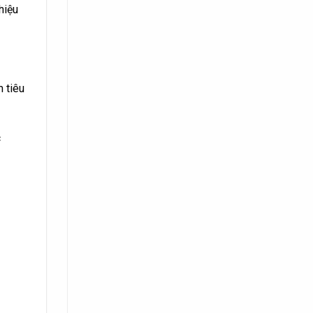
hiệu
m tiêu
c