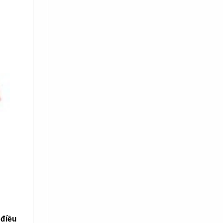
i
điều