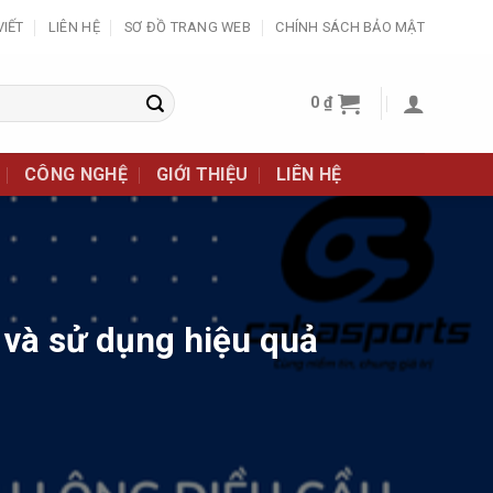
VIẾT
LIÊN HỆ
SƠ ĐỒ TRANG WEB
CHÍNH SÁCH BẢO MẬT
0
₫
CÔNG NGHỆ
GIỚI THIỆU
LIÊN HỆ
 và sử dụng hiệu quả