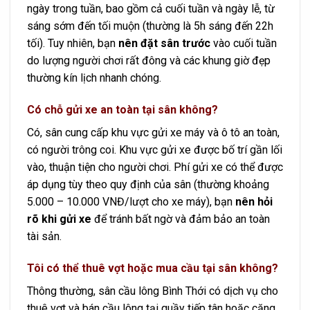
ngày trong tuần, bao gồm cả cuối tuần và ngày lễ, từ
sáng sớm đến tối muộn (thường là 5h sáng đến 22h
tối). Tuy nhiên, bạn
nên đặt sân trước
vào cuối tuần
do lượng người chơi rất đông và các khung giờ đẹp
thường kín lịch nhanh chóng.
Có chỗ gửi xe an toàn tại sân không?
Có, sân cung cấp khu vực gửi xe máy và ô tô an toàn,
có người trông coi. Khu vực gửi xe được bố trí gần lối
vào, thuận tiện cho người chơi. Phí gửi xe có thể được
áp dụng tùy theo quy định của sân (thường khoảng
5.000 – 10.000 VNĐ/lượt cho xe máy), bạn
nên hỏi
rõ khi gửi xe
để tránh bất ngờ và đảm bảo an toàn
tài sản.
Tôi có thể thuê vợt hoặc mua cầu tại sân không?
Thông thường, sân cầu lông Bình Thới có dịch vụ cho
thuê vợt và bán cầu lông tại quầy tiếp tân hoặc căng