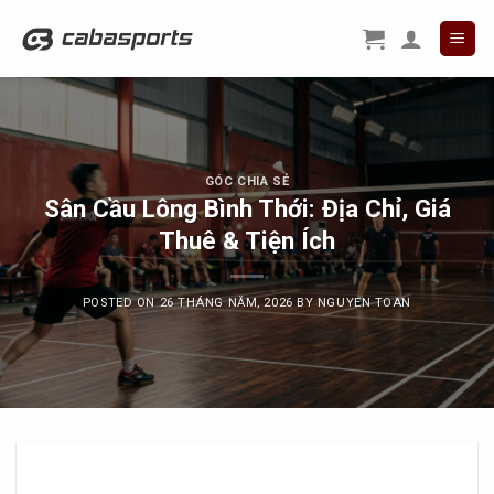
Skip
to
content
GÓC CHIA SẺ
Sân Cầu Lông Bình Thới: Địa Chỉ, Giá
Thuê & Tiện Ích
POSTED ON
26 THÁNG NĂM, 2026
BY
NGUYEN TOAN