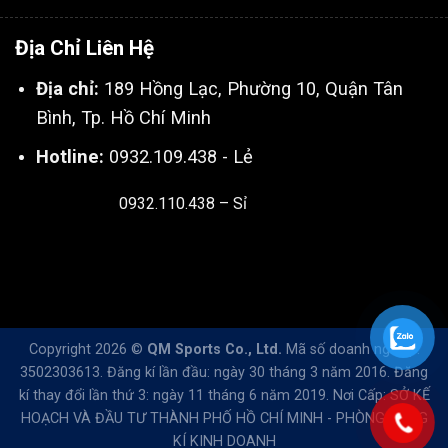
Địa Chỉ Liên Hệ
Địa chỉ:
189 Hồng Lạc, Phường 10, Quận Tân
Bình, Tp. Hồ Chí Minh
Hotline:
0932.109.438 - Lẻ
0932.110.438 – Sỉ
Thiết kế & SEO bởi:
Kingnct.vn
Copyright 2026 ©
QM Sports Co., Ltd.
Mã số doanh nghiệp:
3502303613. Đăng kí lần đầu: ngày 30 tháng 3 năm 2016. Đăng
kí thay đổi lần thứ 3: ngày 11 tháng 6 năm 2019. Nơi Cấp: SỞ KẾ
HOẠCH VÀ ĐẦU TƯ THÀNH PHỐ HỒ CHÍ MINH - PHÒNG ĐĂNG
KÍ KINH DOANH