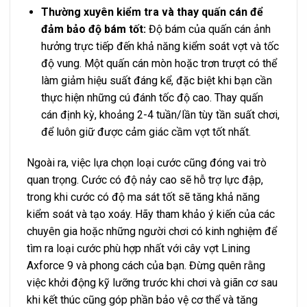
Thường xuyên kiểm tra và thay quấn cán để
đảm bảo độ bám tốt:
Độ bám của quấn cán ảnh
hưởng trực tiếp đến khả năng kiểm soát vợt và tốc
độ vung. Một quấn cán mòn hoặc trơn trượt có thể
làm giảm hiệu suất đáng kể, đặc biệt khi bạn cần
thực hiện những cú đánh tốc độ cao. Thay quấn
cán định kỳ, khoảng 2-4 tuần/lần tùy tần suất chơi,
để luôn giữ được cảm giác cầm vợt tốt nhất.
Ngoài ra, việc lựa chọn loại cước cũng đóng vai trò
quan trọng. Cước có độ nảy cao sẽ hỗ trợ lực đập,
trong khi cước có độ ma sát tốt sẽ tăng khả năng
kiểm soát và tạo xoáy. Hãy tham khảo ý kiến của các
chuyên gia hoặc những người chơi có kinh nghiệm để
tìm ra loại cước phù hợp nhất với cây vợt Lining
Axforce 9 và phong cách của bạn. Đừng quên rằng
việc khởi động kỹ lưỡng trước khi chơi và giãn cơ sau
khi kết thúc cũng góp phần bảo vệ cơ thể và tăng