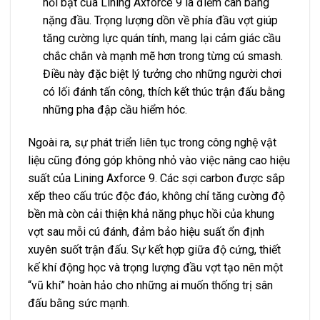
nổi bật của Lining Axforce 9 là điểm cân bằng
nặng đầu. Trọng lượng dồn về phía đầu vợt giúp
tăng cường lực quán tính, mang lại cảm giác cầu
chắc chắn và mạnh mẽ hơn trong từng cú smash.
Điều này đặc biệt lý tưởng cho những người chơi
có lối đánh tấn công, thích kết thúc trận đấu bằng
những pha đập cầu hiểm hóc.
Ngoài ra, sự phát triển liên tục trong công nghệ vật
liệu cũng đóng góp không nhỏ vào việc nâng cao hiệu
suất của Lining Axforce 9. Các sợi carbon được sắp
xếp theo cấu trúc độc đáo, không chỉ tăng cường độ
bền mà còn cải thiện khả năng phục hồi của khung
vợt sau mỗi cú đánh, đảm bảo hiệu suất ổn định
xuyên suốt trận đấu. Sự kết hợp giữa độ cứng, thiết
kế khí động học và trọng lượng đầu vợt tạo nên một
“vũ khí” hoàn hảo cho những ai muốn thống trị sân
đấu bằng sức mạnh.