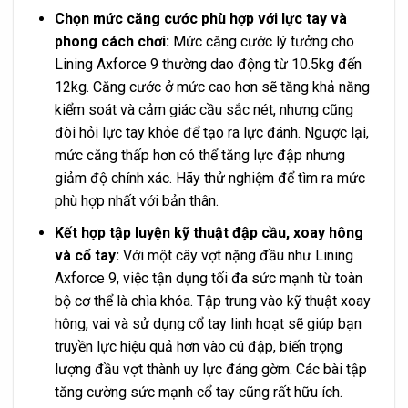
Chọn mức căng cước phù hợp với lực tay và
phong cách chơi:
Mức căng cước lý tưởng cho
Lining Axforce 9 thường dao động từ 10.5kg đến
12kg. Căng cước ở mức cao hơn sẽ tăng khả năng
kiểm soát và cảm giác cầu sắc nét, nhưng cũng
đòi hỏi lực tay khỏe để tạo ra lực đánh. Ngược lại,
mức căng thấp hơn có thể tăng lực đập nhưng
giảm độ chính xác. Hãy thử nghiệm để tìm ra mức
phù hợp nhất với bản thân.
Kết hợp tập luyện kỹ thuật đập cầu, xoay hông
và cổ tay:
Với một cây vợt nặng đầu như Lining
Axforce 9, việc tận dụng tối đa sức mạnh từ toàn
bộ cơ thể là chìa khóa. Tập trung vào kỹ thuật xoay
hông, vai và sử dụng cổ tay linh hoạt sẽ giúp bạn
truyền lực hiệu quả hơn vào cú đập, biến trọng
lượng đầu vợt thành uy lực đáng gờm. Các bài tập
tăng cường sức mạnh cổ tay cũng rất hữu ích.