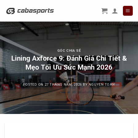
Skip
to
content
GÓC CHIA SẺ
Lining Axforce 9: Đánh Giá Chi Tiết &
Mẹo Tối Ưu Sức Mạnh 2026
POSTED ON
27 THÁNG NĂM, 2026
BY
NGUYEN TOAN