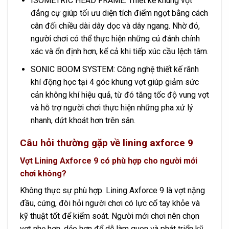
ISOMETRIC HEAD FRAME: Thiết kế khung vợt
đẳng cự giúp tối ưu diện tích điểm ngọt bằng cách
cân đối chiều dài dây dọc và dây ngang. Nhờ đó,
người chơi có thể thực hiện những cú đánh chính
xác và ổn định hơn, kể cả khi tiếp xúc cầu lệch tâm.
SONIC BOOM SYSTEM: Công nghệ thiết kế rãnh
khí động học tại 4 góc khung vợt giúp giảm sức
cản không khí hiệu quả, từ đó tăng tốc độ vung vợt
và hỗ trợ người chơi thực hiện những pha xử lý
nhanh, dứt khoát hơn trên sân.
Câu hỏi thường gặp về lining axforce 9
Vợt Lining Axforce 9 có phù hợp cho người mới
chơi không?
Không thực sự phù hợp. Lining Axforce 9 là vợt nặng
đầu, cứng, đòi hỏi người chơi có lực cổ tay khỏe và
kỹ thuật tốt để kiểm soát. Người mới chơi nên chọn
vợt nhẹ hơn, dẻo hơn để dễ làm quen và phát triển kỹ