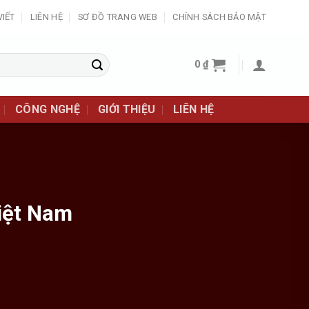
VIẾT
LIÊN HỆ
SƠ ĐỒ TRANG WEB
CHÍNH SÁCH BẢO MẬT
0
₫
CÔNG NGHỆ
GIỚI THIỆU
LIÊN HỆ
Việt Nam