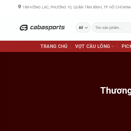
Skip
189 HỒNG LẠC, PHƯỜNG 10, QUẬN TÂN BÌNH, TP. HỒ CHÍ MIN
to
content
Tìm
kiếm:
TRANG CHỦ
VỢT CẦU LÔNG
PIC
Thương 