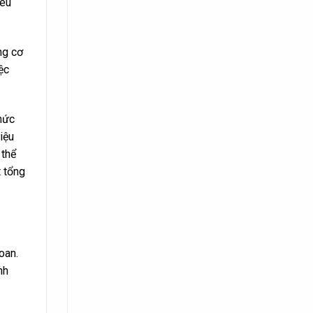
iêu
ng cơ
ệc
mức
iệu
 thể
 tổng
oan.
nh