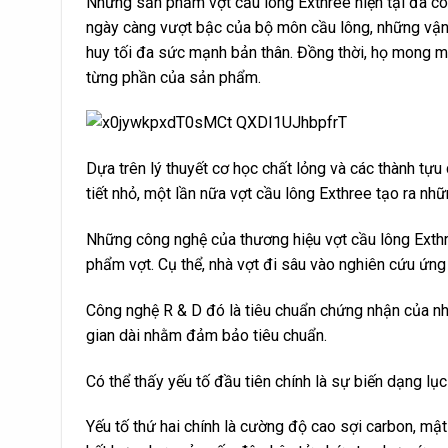
Những sản phẩm vợt cầu lông Exthree hiện tại đã có 
ngày càng vượt bậc của bộ môn cầu lông, những vận 
huy tối đa sức mạnh bản thân. Đồng thời, họ mong muố
từng phần của sản phẩm.
Dựa trên lý thuyết cơ học chất lỏng và các thành tựu 
tiết nhỏ, một lần nữa vợt cầu lông Exthree tạo ra n
Những công nghệ của thương hiệu vợt cầu lông Exthre
phẩm vợt. Cụ thể, nhà vợt đi sâu vào nghiên cứu ứ
Công nghệ R & D đó là tiêu chuẩn chứng nhận của nhà
gian dài nhằm đảm bảo tiêu chuẩn.
Có thể thấy yếu tố đầu tiên chính là sự biến dạng lục
Yếu tố thứ hai chính là cường độ cao sợi carbon, mậ