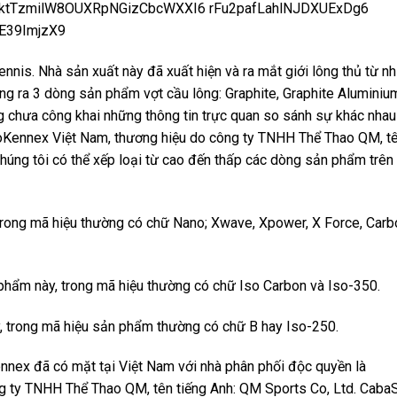
ennis. Nhà sản xuất này đã xuất hiện và ra mắt giới lông thủ từ n
ng ra 3 dòng sản phẩm vợt cầu lông: Graphite, Graphite Aluminiu
g chưa công khai những thông tin trực quan so sánh sự khác nhau
roKennex Việt Nam, thương hiệu do công ty TNHH Thể Thao QM, t
húng tôi có thể xếp loại từ cao đến thấp các dòng sản phẩm trên
ong mã hiệu thường có chữ Nano; Xwave, Xpower, X Force, Carb
ẩm này, trong mã hiệu thường có chữ Iso Carbon và Iso-350.
trong mã hiệu sản phẩm thường có chữ B hay Iso-250.
nnex đã có mặt tại Việt Nam với nhà phân phối độc quyền là
g ty TNHH Thể Thao QM, tên tiếng Anh: QM Sports Co, Ltd. Caba