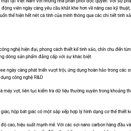
mặt tại Việt Nam với những nhà phân phối độc quyền. Với sự phát
động viên ngày càng yêu cầu khắt khe hơn về nâng cao kỹ thuật,
n thể hiện hết nét cá tính của mình thông qua các chi tiết tinh xả
công nghệ hiện đại, phong cách thiết kế tinh xảo, chỉn chu đến từn
hững dòng sản phẩm đẳng cấp với sự khác biệt.
e ngày càng phát triển vượt trội, ứng dụng hoàn hảo trong các s
ng dụng công nghệ R&D
 máy vợt, liên tục kiểm tra dữ liệu thường xuyên trong khoảng th
 giác, hộp bát giác có một sắp xếp hợp lý hình dạng cơ thể thiết k
t độ cao, hiệu suất mạnh mẽ. Với các sợi nano carbon hàng đầu v