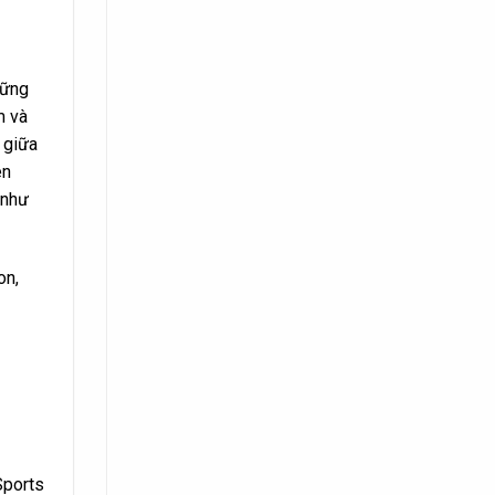
hững
m và
 giữa
ên
 như
on,
Sports