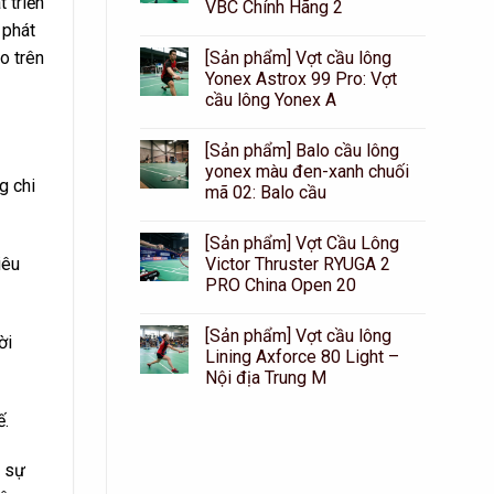
 triển
VBC Chính Hãng 2
 phát
[Sản phẩm] Vợt cầu lông
o trên
Yonex Astrox 99 Pro: Vợt
cầu lông Yonex A
[Sản phẩm] Balo cầu lông
yonex màu đen-xanh chuối
g chi
mã 02: Balo cầu
[Sản phẩm] Vợt Cầu Lông
Victor Thruster RYUGA 2
iêu
PRO China Open 20
[Sản phẩm] Vợt cầu lông
ời
Lining Axforce 80 Light –
Nội địa Trung M
ế.
à sự