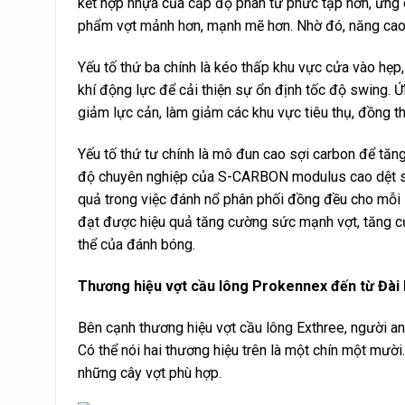
kết hợp nhựa của cấp độ phân tử phức tạp hơn, ứng
phẩm vợt mảnh hơn, mạnh mẽ hơn. Nhờ đó, năng cao 
Yếu tố thứ ba chính là kéo thấp khu vực cửa vào hẹp
khí động lực để cải thiện sự ổn định tốc độ swing. Ứ
giảm lực cản, làm giảm các khu vực tiêu thụ, đồng t
Yếu tố thứ tư chính là mô đun cao sợi carbon để tă
độ chuyên nghiệp của S-CARBON modulus cao dệt sợ
quả trong việc đánh nổ phân phối đồng đều cho mỗi s
đạt được hiệu quả tăng cường sức mạnh vợt, tăng cư
thể của đánh bóng.
Thương hiệu vợt cầu lông Prokennex đến từ Đài
Bên cạnh thương hiệu vợt cầu lông Exthree, người a
Có thể nói hai thương hiệu trên là một chín một mười
những cây vợt phù hợp.