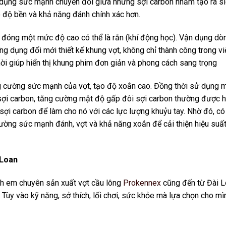
 dụng sức mạnh chuyển đổi giữa những sợi carbon nhằm tạo ra s
độ bền và khả năng đánh chính xác hơn.
, đóng một mức độ cao có thể là rắn (khí động học). Vận dụng dò
ng dụng đổi mới thiết kế khung vợt, không chỉ thành công trong vi
hời giúp hiển thị khung phim đơn giản và phong cách sang trọng
ng cường sức mạnh của vợt, tạo độ xoắn cao. Đồng thời sử dụng 
i carbon, tăng cường mật độ gấp đôi sợi carbon thường được h
ợi carbon để làm cho nó với các lực lượng khuỷu tay. Nhờ đó, có
ờng sức mạnh đánh, vợt và khả năng xoắn để cải thiện hiệu suất
 Loan
nh em chuyên sản xuất vợt cầu lông
Prokennex
cũng đến từ Đài L
. Tùy vào kỹ năng, sở thích, lối chơi, sức khỏe mà lựa chọn cho mì