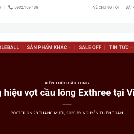
H
0932.109.438
VỀ CHÚNG TÔI
BÀI 
KLEBALL
SẢN PHẨM KHÁC
SALE OFF
TIN TỨC
KIẾN THỨC CẦU LÔNG
hiệu vợt cầu lông Exthree tại 
POSTED ON
28 THÁNG MƯỜI, 2020
BY
NGUYỄN THIỆN TOÀN