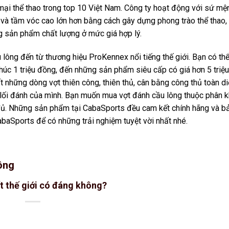
ại thể thao trong top 10 Việt Nam. Công ty hoạt động với sứ mệ
 và tầm vóc cao lớn hơn bằng cách gây dựng phong trào thể thao, 
g sản phẩm chất lượng ở mức giá hợp lý.
ông đến từ thương hiệu ProKennex nổi tiếng thế giới. Bạn có th
húc 1 triệu đồng, đến những sản phẩm siêu cấp có giá hơn 5 triệu
t những dòng vợt thiên công, thiên thủ, cân bằng công thủ toàn d
i lối đánh của mình. Bạn muốn mua vợt đánh cầu lông thuộc phân 
đủ. Những sản phẩm tại CabaSports đều cam kết chính hãng và b
baSports để có những trải nghiệm tuyệt vời nhất nhé.
công
t thế giới có đáng không?