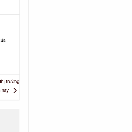
của
thị trường
n nay