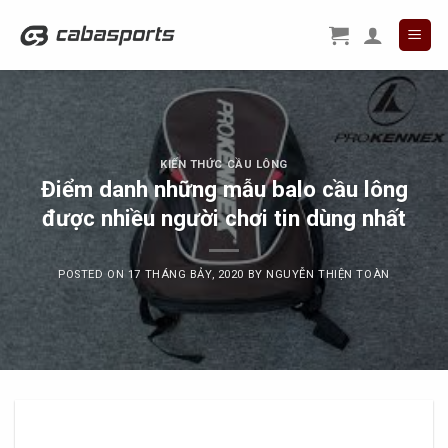
Skip
to
content
KIẾN THỨC CẦU LÔNG
Điểm danh những mẫu balo cầu lông
được nhiều người chơi tin dùng nhất
POSTED ON
17 THÁNG BẢY, 2020
BY
NGUYỄN THIỆN TOÀN