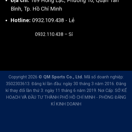
Địa chỉ:
189 Hồng Lạc, Phường 10, Quận Tân
Bình, Tp. Hồ Chí Minh
Hotline:
0932.109.438 - Lẻ
0932.110.438 – Sỉ
Thiết kế & SEO bởi:
Kingnct.vn
Copyright 2026 ©
QM Sports Co., Ltd.
Mã số doanh nghiệp:
3502303613. Đăng kí lần đầu: ngày 30 tháng 3 năm 2016. Đăng
kí thay đổi lần thứ 3: ngày 11 tháng 6 năm 2019. Nơi Cấp: SỞ KẾ
HOẠCH VÀ ĐẦU TƯ THÀNH PHỐ HỒ CHÍ MINH - PHÒNG ĐĂNG
KÍ KINH DOANH