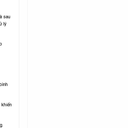
là sau
ử lý
o
bình
 khiến
g.