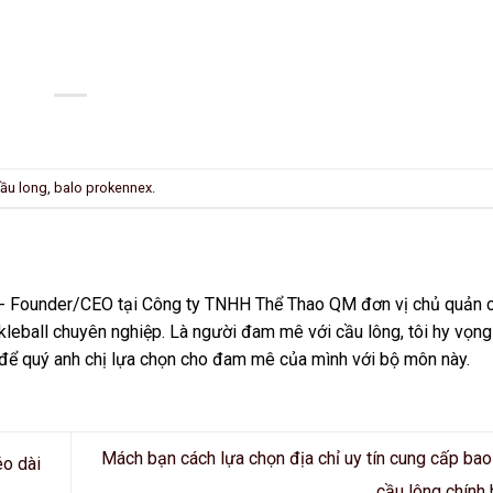
cầu long
,
balo prokennex
.
n - Founder/CEO tại Công ty TNHH Thể Thao QM đơn vị chủ quản 
leball chuyên nghiệp. Là người đam mê với cầu lông, tôi hy vọng
 để quý anh chị lựa chọn cho đam mê của mình với bộ môn này.
Mách bạn cách lựa chọn địa chỉ uy tín cung cấp ba
éo dài
cầu lông chính