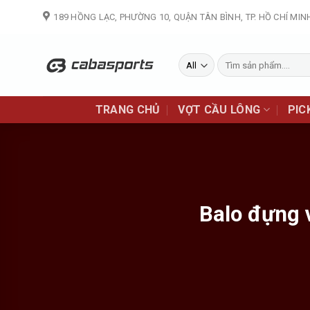
Skip
189 HỒNG LẠC, PHƯỜNG 10, QUẬN TÂN BÌNH, TP. HỒ CHÍ MIN
to
content
Tìm
kiếm:
TRANG CHỦ
VỢT CẦU LÔNG
PIC
Balo đựng 