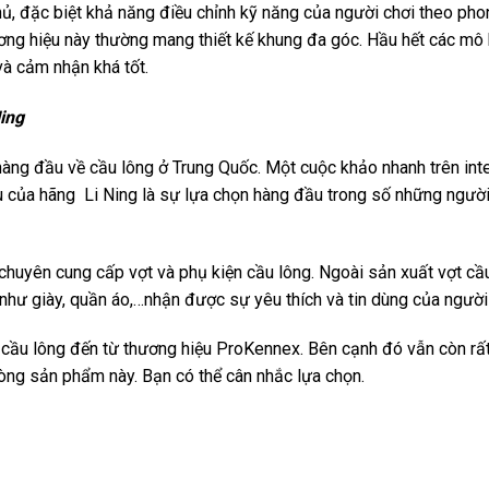
hủ, đặc biệt khả năng điều chỉnh kỹ năng của người chơi theo pho
ương hiệu này thường mang thiết kế khung đa góc. Hầu hết các mô 
à cảm nhận khá tốt.
ing
àng đầu về cầu lông ở Trung Quốc. Một cuộc khảo nhanh trên int
u của hãng Li Ning là sự lựa chọn hàng đầu trong số những ngườ
 chuyên cung cấp vợt và phụ kiện cầu lông. Ngoài sản xuất vợt cầu
như giày, quần áo,…nhận được sự yêu thích và tin dùng của người 
t cầu lông đến từ thương hiệu ProKennex. Bên cạnh đó vẫn còn rất
dòng sản phẩm này. Bạn có thể cân nhắc lựa chọn.