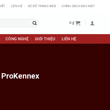
VIẾT
LIÊN HỆ
SƠ ĐỒ TRANG WEB
CHÍNH SÁCH BẢO MẬT
0
₫
CÔNG NGHỆ
GIỚI THIỆU
LIÊN HỆ
u ProKennex