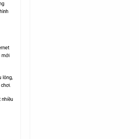
ng
hình
ernet
i mới
 lông,
chơi.
 nhiều