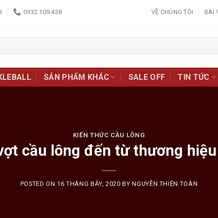
H
0932.109.438
VỀ CHÚNG TÔI
BÀI 
KLEBALL
SẢN PHẨM KHÁC
SALE OFF
TIN TỨC
KIẾN THỨC CẦU LÔNG
vợt cầu lông đến từ thương hiệ
POSTED ON
16 THÁNG BẢY, 2020
BY
NGUYỄN THIỆN TOÀN