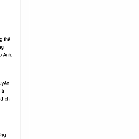
g thế
ng
p Anh.
huyên
là
địch,
ơng