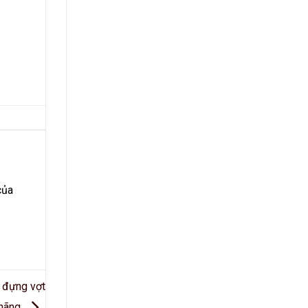
của
o đựng vợt
 hãng