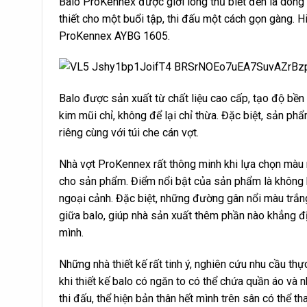
Balo ProKennex được giới lông thủ biết đến là dòng
thiết cho một buổi tập, thi đấu một cách gọn gàng. H
ProKennex AYBG 1605.
Balo được sản xuất từ chất liệu cao cấp, tạo độ bền 
kim mũi chỉ, không để lại chỉ thừa. Đặc biệt, sản ph
riêng cùng với túi che cán vợt.
Nhà vợt ProKennex rất thông minh khi lựa chọn màu 
cho sản phẩm. Điểm nổi bật của sản phẩm là không 
ngoại cảnh. Đặc biệt, những đường gân nổi màu trắ
giữa balo, giúp nhà sản xuất thêm phần nào khẳng đ
mình.
Những nhà thiết kế rất tinh ý, nghiên cứu nhu cầu thự
khi thiết kế balo có ngăn to có thể chứa quần áo và 
thi đấu, thể hiện bản thân hết mình trên sân có thể 