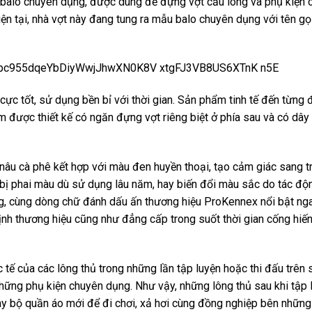
 balo chuyên dụng, được dùng để đựng vợt cầu lông và phụ kiện 
iện tại, nhà vợt này đang tung ra mẫu balo chuyên dụng với tên gọ
cực tốt, sử dụng bền bỉ với thời gian. Sản phẩm tinh tế đến từng
ẩm được thiết kế có ngăn đựng vợt riêng biệt ở phía sau và có dây
nâu cà phê kết hợp với màu đen huyền thoại, tạo cảm giác sang t
bị phai màu dù sử dụng lâu năm, hay biến đổi màu sắc do tác độ
ng, cùng dòng chữ đánh dấu ấn thương hiệu ProKennex nổi bật ng
ịnh thương hiệu cũng như đẳng cấp trong suốt thời gian cống hiế
c tế của các lông thủ trong những lần tập luyện hoặc thi đấu trên 
những phụ kiện chuyên dụng. Như vậy, những lông thủ sau khi tập 
thay bộ quần áo mới để đi chơi, xả hơi cùng đồng nghiệp bên nhữn