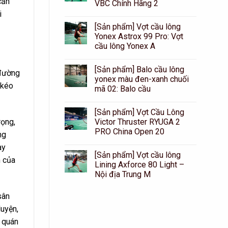
cần
VBC Chính Hãng 2
i
[Sản phẩm] Vợt cầu lông
Yonex Astrox 99 Pro: Vợt
cầu lông Yonex A
[Sản phẩm] Balo cầu lông
 đường
yonex màu đen-xanh chuối
 kéo
mã 02: Balo cầu
[Sản phẩm] Vợt Cầu Lông
Victor Thruster RYUGA 2
rọng,
PRO China Open 20
ng
ay
[Sản phẩm] Vợt cầu lông
n của
Lining Axforce 80 Light –
Nội địa Trung M
sân
luyện,
g quán