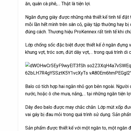
ăn, quán cà phê,… Thật là tiện lợi.
Ngăn đựng giày được những nhà thiết kế tinh tế đặt th
mỗi lần hết mình trên sân cỏ, giày tập thường hay bị 
đúng cách. Thương hiệu ProKennex rất tinh tế khi chú 
Lớp chống sốc đặc biệt được thiết kế ở ngăn đựng v
khung vợt, tróc sơn, đứt dây vợt,… trong quá trình di 
Balo có tích hợp hai ngăn nhỏ gọn bên ngoài. Người 
nước, hoặc ô che mưa, nắng,… tại những ngăn tiện lợi
Dây đeo balo được may chắc chắn. Lớp mút xốp được 
vai gáy bị đau mỏi trong quá trình sử dụng. Sản phẩm 
Sản phẩm được thiết kế với một ngăn to, một ngăn đự