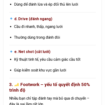
Dùng để đánh lừa và ép đối thủ lên lưới
d. Drive (đánh ngang)
Cầu đi nhanh, thấp, ngang lưới
Thường dùng trong đánh đôi
e. Net shot (cắt lưới)
Kỹ thuật tinh tế, yêu cầu cảm giác cầu tốt
Giúp kiểm soát khu vực gần lưới
3.
Footwork – yếu tố quyết định 50%
trình độ
Nhiều bạn chỉ tập đánh tay mà bỏ qua di chuyển –
đây là sai lầm rất lớn.