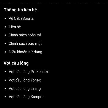
Thông tin liên hệ
Về CabaSports
Liên hệ
Chính sách hoàn trả
Chính sách bảo mật
Điều khoản sử dụng
Vợt cầu lông
Vợt cầu lông Prokennex
Vợt cầu lông Yonex
Vợt cầu lông Lining
Vợt cầu lông Kumpoo