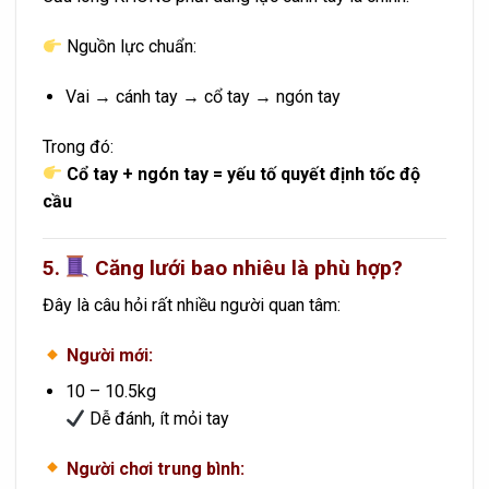
Nguồn lực chuẩn:
Vai → cánh tay → cổ tay → ngón tay
Trong đó:
Cổ tay + ngón tay = yếu tố quyết định tốc độ
cầu
5.
Căng lưới bao nhiêu là phù hợp?
Đây là câu hỏi rất nhiều người quan tâm:
Người mới:
10 – 10.5kg
Dễ đánh, ít mỏi tay
Người chơi trung bình: