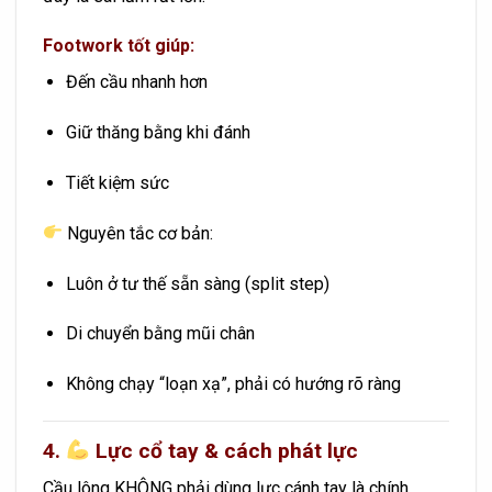
Footwork tốt giúp:
Đến cầu nhanh hơn
Giữ thăng bằng khi đánh
Tiết kiệm sức
Nguyên tắc cơ bản:
Luôn ở tư thế sẵn sàng (split step)
Di chuyển bằng mũi chân
Không chạy “loạn xạ”, phải có hướng rõ ràng
4.
Lực cổ tay & cách phát lực
Cầu lông KHÔNG phải dùng lực cánh tay là chính.