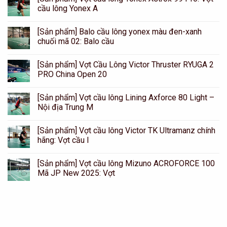
cầu lông Yonex A
[Sản phẩm] Balo cầu lông yonex màu đen-xanh
chuối mã 02: Balo cầu
[Sản phẩm] Vợt Cầu Lông Victor Thruster RYUGA 2
PRO China Open 20
[Sản phẩm] Vợt cầu lông Lining Axforce 80 Light –
Nội địa Trung M
[Sản phẩm] Vợt cầu lông Victor TK Ultramanz chính
hãng: Vợt cầu l
[Sản phẩm] Vợt cầu lông Mizuno ACROFORCE 100
Mã JP New 2025: Vợt