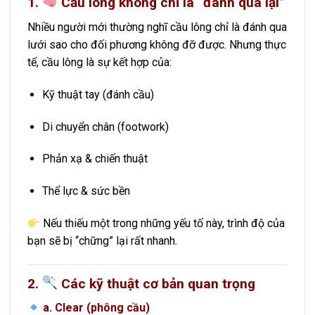
1.
Cầu lông không chỉ là “đánh qua lại”
Nhiều người mới thường nghĩ cầu lông chỉ là đánh qua
lưới sao cho đối phương không đỡ được. Nhưng thực
tế, cầu lông là sự kết hợp của:
Kỹ thuật tay (đánh cầu)
Di chuyển chân (footwork)
Phản xạ & chiến thuật
Thể lực & sức bền
Nếu thiếu một trong những yếu tố này, trình độ của
bạn sẽ bị “chững” lại rất nhanh.
2.
Các kỹ thuật cơ bản quan trọng
a. Clear (phông cầu)