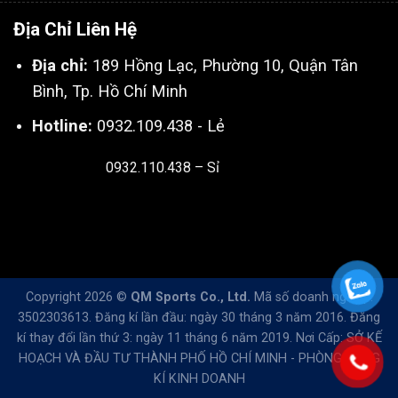
Địa Chỉ Liên Hệ
Địa chỉ:
189 Hồng Lạc, Phường 10, Quận Tân
Bình, Tp. Hồ Chí Minh
Hotline:
0932.109.438 - Lẻ
0932.110.438 – Sỉ
Thiết kế & SEO bởi:
Kingnct.vn
Copyright 2026 ©
QM Sports Co., Ltd.
Mã số doanh nghiệp:
3502303613. Đăng kí lần đầu: ngày 30 tháng 3 năm 2016. Đăng
kí thay đổi lần thứ 3: ngày 11 tháng 6 năm 2019. Nơi Cấp: SỞ KẾ
HOẠCH VÀ ĐẦU TƯ THÀNH PHỐ HỒ CHÍ MINH - PHÒNG ĐĂNG
KÍ KINH DOANH