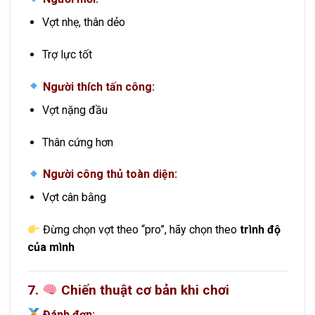
Vợt nhẹ, thân dẻo
Trợ lực tốt
Người thích tấn công:
Vợt nặng đầu
Thân cứng hơn
Người công thủ toàn diện:
Vợt cân bằng
Đừng chọn vợt theo “pro”, hãy chọn theo
trình độ
của mình
7.
Chiến thuật cơ bản khi chơi
Đánh đơn: