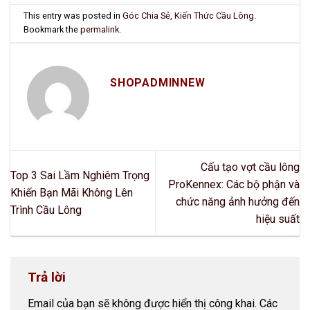
This entry was posted in
Góc Chia Sẻ
,
Kiến Thức Cầu Lông
.
Bookmark the
permalink
.
SHOPADMINNEW
Cấu tạo vợt cầu lông
Top 3 Sai Lầm Nghiêm Trọng
ProKennex: Các bộ phận và
Khiến Bạn Mãi Không Lên
chức năng ảnh hưởng đến
Trình Cầu Lông
hiệu suất
Trả lời
Email của bạn sẽ không được hiển thị công khai.
Các