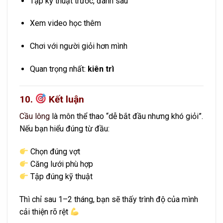
Tập kỹ thuật trước, đánh sau
Xem video học thêm
Chơi với người giỏi hơn mình
Quan trọng nhất:
kiên trì
10.
Kết luận
Cầu lông
là môn thể thao “dễ bắt đầu nhưng khó giỏi”.
Nếu bạn hiểu đúng từ đầu:
Chọn đúng vợt
Căng lưới phù hợp
Tập đúng kỹ thuật
Thì chỉ sau 1–2 tháng, bạn sẽ thấy trình độ của mình
cải thiện rõ rệt