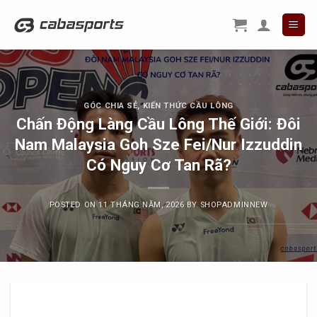
Skip
to
content
GÓC CHIA SẺ
,
KIẾN THỨC CẦU LÔNG
Chấn Động Làng Cầu Lông Thế Giới: Đôi
Nam Malaysia Goh Sze Fei/Nur Izzuddin
Có Nguy Cơ Tan Rã?
POSTED ON
11 THÁNG NĂM, 2026
BY
SHOPADMINNEW