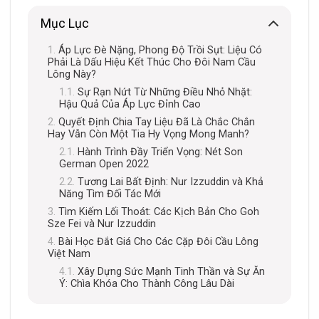
Mục Lục
Áp Lực Đè Nặng, Phong Độ Trồi Sụt: Liệu Có
Phải Là Dấu Hiệu Kết Thúc Cho Đôi Nam Cầu
Lông Này?
Sự Rạn Nứt Từ Những Điều Nhỏ Nhặt:
Hậu Quả Của Áp Lực Đỉnh Cao
Quyết Định Chia Tay Liệu Đã Là Chắc Chắn
Hay Vẫn Còn Một Tia Hy Vọng Mong Manh?
Hành Trình Đầy Triển Vọng: Nét Son
German Open 2022
Tương Lai Bất Định: Nur Izzuddin và Khả
Năng Tìm Đối Tác Mới
Tìm Kiếm Lối Thoát: Các Kịch Bản Cho Goh
Sze Fei và Nur Izzuddin
Bài Học Đắt Giá Cho Các Cặp Đôi Cầu Lông
Việt Nam
Xây Dựng Sức Mạnh Tinh Thần và Sự Ăn
Ý: Chìa Khóa Cho Thành Công Lâu Dài