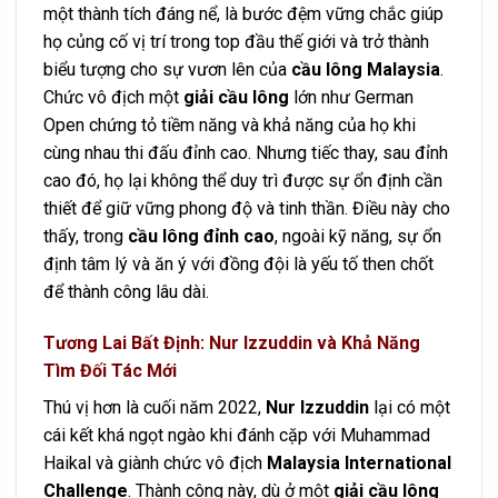
một thành tích đáng nể, là bước đệm vững chắc giúp
họ củng cố vị trí trong top đầu thế giới và trở thành
biểu tượng cho sự vươn lên của
cầu lông Malaysia
.
Chức vô địch một
giải cầu lông
lớn như German
Open chứng tỏ tiềm năng và khả năng của họ khi
cùng nhau thi đấu đỉnh cao. Nhưng tiếc thay, sau đỉnh
cao đó, họ lại không thể duy trì được sự ổn định cần
thiết để giữ vững phong độ và tinh thần. Điều này cho
thấy, trong
cầu lông đỉnh cao
, ngoài kỹ năng, sự ổn
định tâm lý và ăn ý với đồng đội là yếu tố then chốt
để thành công lâu dài.
Tương Lai Bất Định: Nur Izzuddin và Khả Năng
Tìm Đối Tác Mới
Thú vị hơn là cuối năm 2022,
Nur Izzuddin
lại có một
cái kết khá ngọt ngào khi đánh cặp với Muhammad
Haikal và giành chức vô địch
Malaysia International
Challenge
. Thành công này, dù ở một
giải cầu lông