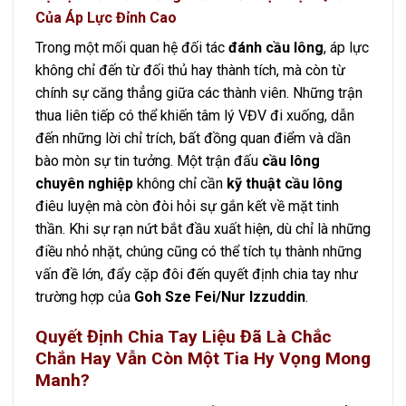
Của Áp Lực Đỉnh Cao
Trong một mối quan hệ đối tác
đánh cầu lông
, áp lực
không chỉ đến từ đối thủ hay thành tích, mà còn từ
chính sự căng thẳng giữa các thành viên. Những trận
thua liên tiếp có thể khiến tâm lý VĐV đi xuống, dẫn
đến những lời chỉ trích, bất đồng quan điểm và dần
bào mòn sự tin tưởng. Một trận đấu
cầu lông
chuyên nghiệp
không chỉ cần
kỹ thuật cầu lông
điêu luyện mà còn đòi hỏi sự gắn kết về mặt tinh
thần. Khi sự rạn nứt bắt đầu xuất hiện, dù chỉ là những
điều nhỏ nhặt, chúng cũng có thể tích tụ thành những
vấn đề lớn, đẩy cặp đôi đến quyết định chia tay như
trường hợp của
Goh Sze Fei/Nur Izzuddin
.
Quyết Định Chia Tay Liệu Đã Là Chắc
Chắn Hay Vẫn Còn Một Tia Hy Vọng Mong
Manh?