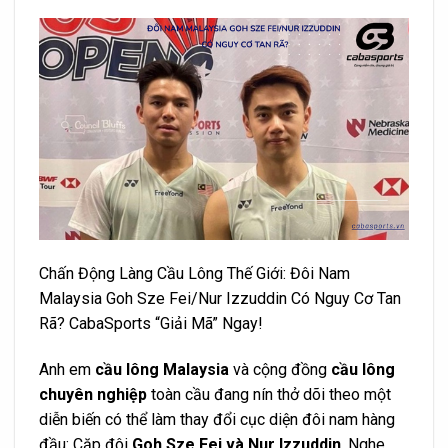
Chấn Động Làng Cầu Lông Thế Giới: Đôi Nam
Malaysia Goh Sze Fei/Nur Izzuddin Có Nguy Cơ Tan
Rã? CabaSports “Giải Mã” Ngay!
Anh em
cầu lông Malaysia
và cộng đồng
cầu lông
chuyên nghiệp
toàn cầu đang nín thở dõi theo một
diễn biến có thể làm thay đổi cục diện đôi nam hàng
đầu: Cặp đôi
Goh Sze Fei và Nur Izzuddin
. Nghe