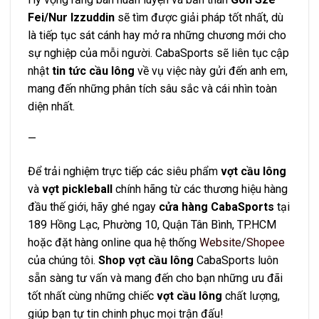
Fei/Nur Izzuddin
sẽ tìm được giải pháp tốt nhất, dù
là tiếp tục sát cánh hay mở ra những chương mới cho
sự nghiệp của mỗi người. CabaSports sẽ liên tục cập
nhật
tin tức cầu lông
về vụ việc này gửi đến anh em,
mang đến những phân tích sâu sắc và cái nhìn toàn
diện nhất.
—
Để trải nghiệm trực tiếp các siêu phẩm
vợt cầu lông
và
vợt pickleball
chính hãng từ các thương hiệu hàng
đầu thế giới, hãy ghé ngay
cửa hàng CabaSports
tại
189 Hồng Lạc, Phường 10, Quận Tân Bình, TP.HCM
hoặc đặt hàng online qua hệ thống
Website
/
Shopee
của chúng tôi.
Shop vợt cầu lông
CabaSports luôn
sẵn sàng tư vấn và mang đến cho bạn những ưu đãi
tốt nhất cùng những chiếc
vợt cầu lông
chất lượng,
giúp bạn tự tin chinh phục mọi trận đấu!