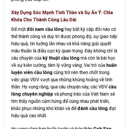
Xây Dựng Sức Mạnh Tinh Thần và Sự Ăn Ý: Chìa
Khóa Cho Thành Công Lâu Dài
Để một
đôi nam cầu lông
hay bất kỳ cặp đôi nào có
thể thành công và duy trì được phong độ, sự giao tiếp
hiệu quả, tin tưởng lẫn nhau và khả năng giải quyết
mâu thuẫn là điều cực kỳ quan trọng. Đây không chỉ là
câu chuyện của
kỹ thuật cầu lông
mà còn là bài học
về sự kiên cường, tâm lý vững vàng. Vai trò của
huấn
luyện viên cầu lông
cũng trở nên then chốt trong
việc giúp VĐV vượt qua những khủng hoảng về tinh
thần. Hy vọng rằng, qua câu chuyện này, các VĐV
cầu
lông chuyên nghiệp
và phong trào của Việt Nam sẽ
tìm thấy nguồn cảm hứng để cùng nhau phát triển,
khắc phục những khó khăn và để
đánh cầu lông
đạt
hiệu quả cao nhất.
Hy vọng rằng ban huấn luyện và bản thân
Goh Sze