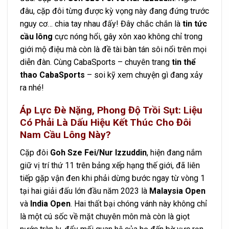
đâu, cặp đôi từng được kỳ vọng này đang đứng trước
nguy cơ… chia tay nhau đấy! Đây chắc chắn là
tin tức
cầu lông
cực nóng hổi, gây xôn xao không chỉ trong
giới mộ điệu mà còn là đề tài bàn tán sôi nổi trên mọi
diễn đàn. Cùng CabaSports – chuyên trang
tin thể
thao CabaSports
– soi kỹ xem chuyện gì đang xảy
ra nhé!
Áp Lực Đè Nặng, Phong Độ Trồi Sụt: Liệu
Có Phải Là Dấu Hiệu Kết Thúc Cho Đôi
Nam Cầu Lông Này?
Cặp đôi
Goh Sze Fei/Nur Izzuddin
, hiện đang nắm
giữ vị trí thứ 11 trên bảng xếp hạng thế giới, đã liên
tiếp gặp vận đen khi phải dừng bước ngay từ vòng 1
tại hai giải đấu lớn đầu năm 2023 là
Malaysia Open
và
India Open
. Hai thất bại chóng vánh này không chỉ
là một cú sốc về mặt chuyên môn mà còn là giọt