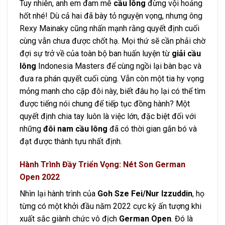
Tuy nhiên, anh em đam mê
cầu lông
đừng vội hoảng
hốt nhé! Dù cả hai đã bày tỏ nguyện vọng, nhưng ông
Rexy Mainaky cũng nhấn mạnh rằng quyết định cuối
cùng vẫn chưa được chốt hạ. Mọi thứ sẽ cần phải chờ
đợi sự trở về của toàn bộ ban huấn luyện từ
giải cầu
lông
Indonesia Masters để cùng ngồi lại bàn bạc và
đưa ra phán quyết cuối cùng. Vẫn còn một tia hy vọng
mỏng manh cho cặp đôi này, biết đâu họ lại có thể tìm
được tiếng nói chung để tiếp tục đồng hành? Một
quyết định chia tay luôn là việc lớn, đặc biệt đối với
những
đôi nam cầu lông
đã có thời gian gắn bó và
đạt được thành tựu nhất định.
Hành Trình Đầy Triển Vọng: Nét Son German
Open 2022
Nhìn lại hành trình của
Goh Sze Fei/Nur Izzuddin
, họ
từng có một khởi đầu năm 2022 cực kỳ ấn tượng khi
xuất sắc giành chức vô địch
German Open
. Đó là