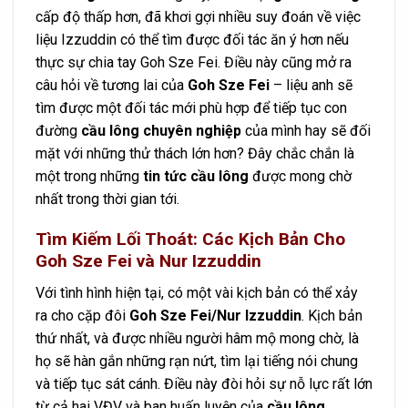
cấp độ thấp hơn, đã khơi gợi nhiều suy đoán về việc
liệu Izzuddin có thể tìm được đối tác ăn ý hơn nếu
thực sự chia tay Goh Sze Fei. Điều này cũng mở ra
câu hỏi về tương lai của
Goh Sze Fei
– liệu anh sẽ
tìm được một đối tác mới phù hợp để tiếp tục con
đường
cầu lông chuyên nghiệp
của mình hay sẽ đối
mặt với những thử thách lớn hơn? Đây chắc chắn là
một trong những
tin tức cầu lông
được mong chờ
nhất trong thời gian tới.
Tìm Kiếm Lối Thoát: Các Kịch Bản Cho
Goh Sze Fei và Nur Izzuddin
Với tình hình hiện tại, có một vài kịch bản có thể xảy
ra cho cặp đôi
Goh Sze Fei/Nur Izzuddin
. Kịch bản
thứ nhất, và được nhiều người hâm mộ mong chờ, là
họ sẽ hàn gắn những rạn nứt, tìm lại tiếng nói chung
và tiếp tục sát cánh. Điều này đòi hỏi sự nỗ lực rất lớn
từ cả hai VĐV và ban huấn luyện của
cầu lông