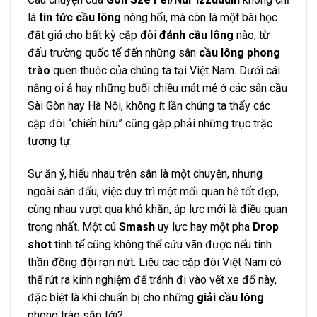
là
tin tức cầu lông
nóng hổi, mà còn là một bài học
đắt giá cho bất kỳ cặp đôi
đánh cầu lông
nào, từ
đấu trường quốc tế đến những sân
cầu lông phong
trào
quen thuộc của chúng ta tại Việt Nam. Dưới cái
nắng oi ả hay những buổi chiều mát mẻ ở các sân cầu
Sài Gòn hay Hà Nội, không ít lần chúng ta thấy các
cặp đôi “chiến hữu” cũng gặp phải những trục trặc
tương tự.
Sự ăn ý, hiểu nhau trên sân là một chuyện, nhưng
ngoài sân đấu, việc duy trì một mối quan hệ tốt đẹp,
cùng nhau vượt qua khó khăn, áp lực mới là điều quan
trọng nhất. Một cú
Smash
uy lực hay một pha
Drop
shot
tinh tế cũng không thể cứu vãn được nếu tinh
thần đồng đội rạn nứt. Liệu các cặp đôi Việt Nam có
thể rút ra kinh nghiệm để tránh đi vào vết xe đổ này,
đặc biệt là khi chuẩn bị cho những
giải cầu lông
phong trào sắp tới?