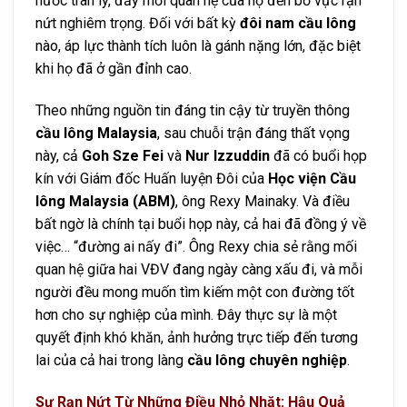
nước tràn ly, đẩy mối quan hệ của họ đến bờ vực rạn
nứt nghiêm trọng. Đối với bất kỳ
đôi nam cầu lông
nào, áp lực thành tích luôn là gánh nặng lớn, đặc biệt
khi họ đã ở gần đỉnh cao.
Theo những nguồn tin đáng tin cậy từ truyền thông
cầu lông Malaysia
, sau chuỗi trận đáng thất vọng
này, cả
Goh Sze Fei
và
Nur Izzuddin
đã có buổi họp
kín với Giám đốc Huấn luyện Đôi của
Học viện Cầu
lông Malaysia (ABM)
, ông Rexy Mainaky. Và điều
bất ngờ là chính tại buổi họp này, cả hai đã đồng ý về
việc… “đường ai nấy đi”. Ông Rexy chia sẻ rằng mối
quan hệ giữa hai VĐV đang ngày càng xấu đi, và mỗi
người đều mong muốn tìm kiếm một con đường tốt
hơn cho sự nghiệp của mình. Đây thực sự là một
quyết định khó khăn, ảnh hưởng trực tiếp đến tương
lai của cả hai trong làng
cầu lông chuyên nghiệp
.
Sự Rạn Nứt Từ Những Điều Nhỏ Nhặt: Hậu Quả