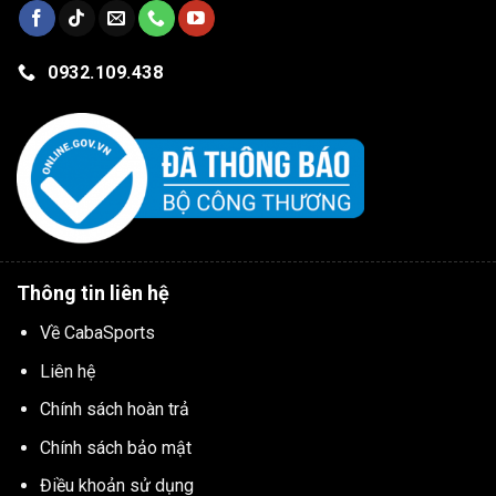
0932.109.438
Thông tin liên hệ
Về CabaSports
Liên hệ
Chính sách hoàn trả
Chính sách bảo mật
Điều khoản sử dụng