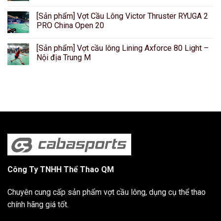
[Sản phẩm] Vợt Cầu Lông Victor Thruster RYUGA 2
PRO China Open 20
[Sản phẩm] Vợt cầu lông Lining Axforce 80 Light –
Nội địa Trung M
Công Ty TNHH Thể Thao QM
Chuyên cung cấp sản phẩm vợt cầu lông, dụng cụ thể thao
chính hãng giá tốt.