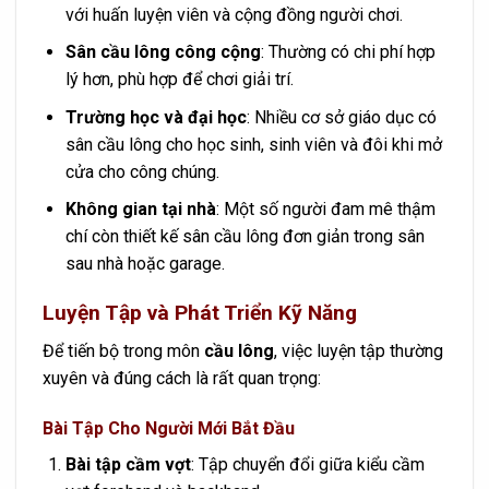
với huấn luyện viên và cộng đồng người chơi.
Sân cầu lông công cộng
: Thường có chi phí hợp
lý hơn, phù hợp để chơi giải trí.
Trường học và đại học
: Nhiều cơ sở giáo dục có
sân cầu lông cho học sinh, sinh viên và đôi khi mở
cửa cho công chúng.
Không gian tại nhà
: Một số người đam mê thậm
chí còn thiết kế sân cầu lông đơn giản trong sân
sau nhà hoặc garage.
Luyện Tập và Phát Triển Kỹ Năng
Để tiến bộ trong môn
cầu lông
, việc luyện tập thường
xuyên và đúng cách là rất quan trọng:
Bài Tập Cho Người Mới Bắt Đầu
Bài tập cầm vợt
: Tập chuyển đổi giữa kiểu cầm