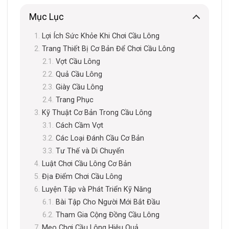
Mục Lục
Lợi Ích Sức Khỏe Khi Chơi Cầu Lông
Trang Thiết Bị Cơ Bản Để Chơi Cầu Lông
Vợt Cầu Lông
Quả Cầu Lông
Giày Cầu Lông
Trang Phục
Kỹ Thuật Cơ Bản Trong Cầu Lông
Cách Cầm Vợt
Các Loại Đánh Cầu Cơ Bản
Tư Thế và Di Chuyển
Luật Chơi Cầu Lông Cơ Bản
Địa Điểm Chơi Cầu Lông
Luyện Tập và Phát Triển Kỹ Năng
Bài Tập Cho Người Mới Bắt Đầu
Tham Gia Cộng Đồng Cầu Lông
Mẹo Chơi Cầu Lông Hiệu Quả