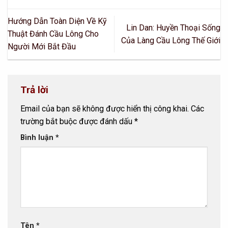
Hướng Dẫn Toàn Diện Về Kỹ
Lin Dan: Huyền Thoại Sống
Thuật Đánh Cầu Lông Cho
Của Làng Cầu Lông Thế Giới
Người Mới Bắt Đầu
Trả lời
Email của bạn sẽ không được hiển thị công khai.
Các
trường bắt buộc được đánh dấu
*
Bình luận
*
Tên
*