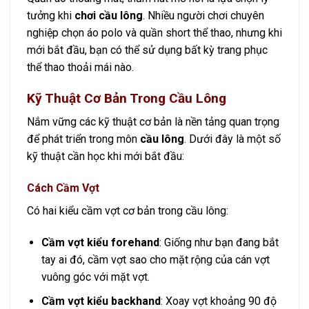
tưởng khi
chơi cầu lông
. Nhiều người chơi chuyên
nghiệp chọn áo polo và quần short thể thao, nhưng khi
mới bắt đầu, bạn có thể sử dụng bất kỳ trang phục
thể thao thoải mái nào.
Kỹ Thuật Cơ Bản Trong Cầu Lông
Nắm vững các kỹ thuật cơ bản là nền tảng quan trọng
để phát triển trong môn
cầu lông
. Dưới đây là một số
kỹ thuật cần học khi mới bắt đầu:
Cách Cầm Vợt
Có hai kiểu cầm vợt cơ bản trong cầu lông:
Cầm vợt kiểu forehand
: Giống như bạn đang bắt
tay ai đó, cầm vợt sao cho mặt rộng của cán vợt
vuông góc với mặt vợt.
Cầm vợt kiểu backhand
: Xoay vợt khoảng 90 độ