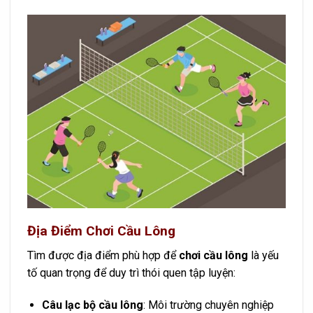
Địa Điểm Chơi Cầu Lông
Tìm được địa điểm phù hợp để
chơi cầu lông
là yếu
tố quan trọng để duy trì thói quen tập luyện:
Câu lạc bộ cầu lông
: Môi trường chuyên nghiệp