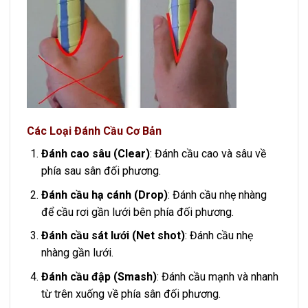
Các Loại Đánh Cầu Cơ Bản
Đánh cao sâu (Clear)
: Đánh cầu cao và sâu về
phía sau sân đối phương.
Đánh cầu hạ cánh (Drop)
: Đánh cầu nhẹ nhàng
để cầu rơi gần lưới bên phía đối phương.
Đánh cầu sát lưới (Net shot)
: Đánh cầu nhẹ
nhàng gần lưới.
Đánh cầu đập (Smash)
: Đánh cầu mạnh và nhanh
từ trên xuống về phía sân đối phương.