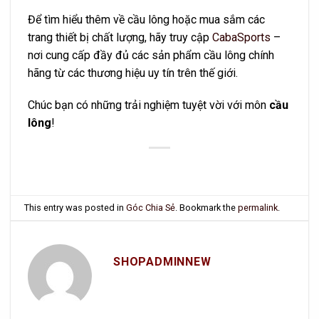
Để tìm hiểu thêm về cầu lông hoặc mua sắm các
trang thiết bị chất lượng, hãy truy cập
CabaSports
–
nơi cung cấp đầy đủ các sản phẩm cầu lông chính
hãng từ các thương hiệu uy tín trên thế giới.
Chúc bạn có những trải nghiệm tuyệt vời với môn
cầu
lông
!
This entry was posted in
Góc Chia Sẻ
. Bookmark the
permalink
.
SHOPADMINNEW