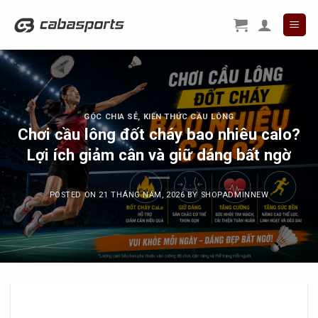
Skip
to
content
GÓC CHIA SẺ
,
KIẾN THỨC CẦU LÔNG
Chơi cầu lông đốt cháy bao nhiêu calo?
Lợi ích giảm cân và giữ dáng bất ngờ
POSTED ON
21 THÁNG NĂM, 2026
BY
SHOPADMINNEW