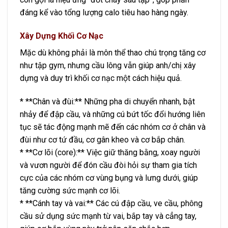
đáng kể vào tổng lượng calo tiêu hao hàng ngày.
Xây Dựng Khối Cơ Nạc
Mặc dù không phải là môn thể thao chú trọng tăng cơ
như tập gym, nhưng cầu lông vẫn giúp anh/chị xây
dựng và duy trì khối cơ nạc một cách hiệu quả.
* **Chân và đùi:** Những pha di chuyển nhanh, bật
nhảy để đập cầu, và những cú bứt tốc đổi hướng liên
tục sẽ tác động mạnh mẽ đến các nhóm cơ ở chân và
đùi như cơ tứ đầu, cơ gân kheo và cơ bắp chân.
* **Cơ lõi (core):** Việc giữ thăng bằng, xoay người
và vươn người để đón cầu đòi hỏi sự tham gia tích
cực của các nhóm cơ vùng bụng và lưng dưới, giúp
tăng cường sức mạnh cơ lõi.
* **Cánh tay và vai:** Các cú đập cầu, ve cầu, phông
cầu sử dụng sức mạnh từ vai, bắp tay và cẳng tay,