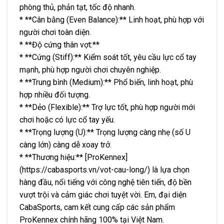
phòng thủ, phản tạt, tốc độ nhanh.
* **Cân bằng (Even Balance):** Linh hoạt, phù hợp với
người chơi toàn diện.
* **Độ cứng thân vợt:**
* **Cứng (Stiff):** Kiểm soát tốt, yêu cầu lực cổ tay
mạnh, phù hợp người chơi chuyên nghiệp.
* **Trung bình (Medium):** Phổ biến, linh hoạt, phù
hợp nhiều đối tượng.
* **Dẻo (Flexible):** Trợ lực tốt, phù hợp người mới
chơi hoặc có lực cổ tay yếu.
* **Trọng lượng (U):** Trọng lượng càng nhẹ (số U
càng lớn) càng dễ xoay trở.
* **Thương hiệu:** [ProKennex]
(https://cabasports.vn/vot-cau-long/) là lựa chọn
hàng đầu, nổi tiếng với công nghệ tiên tiến, độ bền
vượt trội và cảm giác chơi tuyệt vời. Em, đại diện
CabaSports, cam kết cung cấp các sản phẩm
ProKennex chính hãng 100% tại Việt Nam.