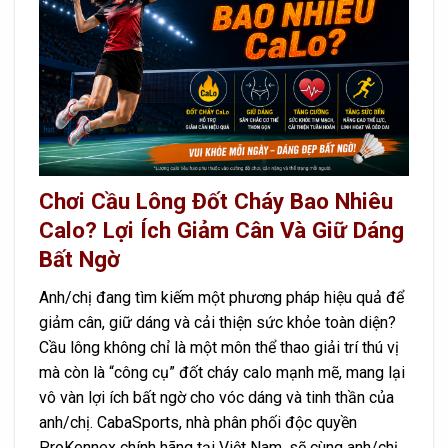
Chơi Cầu Lông Đốt Cháy Bao Nhiêu
Calo? Lợi Ích Giảm Cân Và Giữ Dáng
Bất Ngờ
Anh/chị đang tìm kiếm một phương pháp hiệu quả để
giảm cân, giữ dáng và cải thiện sức khỏe toàn diện?
Cầu lông không chỉ là một môn thể thao giải trí thú vị
mà còn là “công cụ” đốt cháy calo mạnh mẽ, mang lại
vô vàn lợi ích bất ngờ cho vóc dáng và tinh thần của
anh/chị. CabaSports, nhà phân phối độc quyền
ProKennex chính hãng tại Việt Nam, sẽ cùng anh/chị