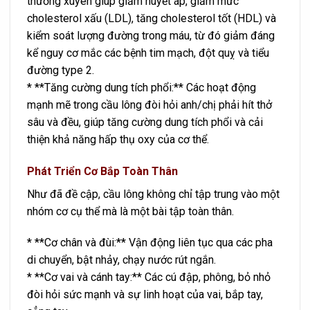
thường xuyên giúp giảm huyết áp, giảm mức
cholesterol xấu (LDL), tăng cholesterol tốt (HDL) và
kiểm soát lượng đường trong máu, từ đó giảm đáng
kể nguy cơ mắc các bệnh tim mạch, đột quỵ và tiểu
đường type 2.
* **Tăng cường dung tích phổi:** Các hoạt động
mạnh mẽ trong cầu lông đòi hỏi anh/chị phải hít thở
sâu và đều, giúp tăng cường dung tích phổi và cải
thiện khả năng hấp thụ oxy của cơ thể.
Phát Triển Cơ Bắp Toàn Thân
Như đã đề cập, cầu lông không chỉ tập trung vào một
nhóm cơ cụ thể mà là một bài tập toàn thân.
* **Cơ chân và đùi:** Vận động liên tục qua các pha
di chuyển, bật nhảy, chạy nước rút ngắn.
* **Cơ vai và cánh tay:** Các cú đập, phông, bỏ nhỏ
đòi hỏi sức mạnh và sự linh hoạt của vai, bắp tay,