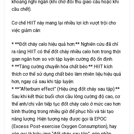
khoảng nghỉ ngắn (khi chờ đối thủ giao cầu hoặc khi
cầu chết).
Cơ chế HIIT này mang lại nhiều lợi ích vượt trội cho
việc giảm cân:
* **Đốt cháy calo hiệu quả hơn:** Nghiên cứu đã chỉ
ra rằng HIIT có thể đốt cháy nhiều calo hơn trong thời
gian ngắn hơn so với tập luyện cường độ ổn định.
* **Tăng cường chuyển hóa chất béo:** HIIT kích
thích cơ thể sử dụng chất béo làm nhiên liệu hiệu quả
hơn, ngay cả sau khi tập luyện.
* **”Afterburn effect” (Hiệu ứng đốt cháy sau tập):**
Sau khi kết thúc buổi chơi cầu lông cường độ cao, cơ
thể anh/chị vẫn tiếp tục đốt cháy calo ở mức cao hơn
bình thường trong nhiều giờ để phục hồi và tái tạo
năng lượng. Hiện tượng này được gọi là EPOC
(Excess Post-exercise Oxygen Consumption), hay
còn gọi là hiệu ứng “đốt cháy sau tập”, góp phần