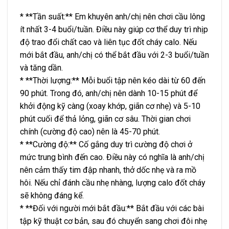
* **Tần suất:** Em khuyên anh/chị nên chơi cầu lông
ít nhất 3-4 buổi/tuần. Điều này giúp cơ thể duy trì nhịp
độ trao đổi chất cao và liên tục đốt cháy calo. Nếu
mới bắt đầu, anh/chị có thể bắt đầu với 2-3 buổi/tuần
và tăng dần.
* **Thời lượng:** Mỗi buổi tập nên kéo dài từ 60 đến
90 phút. Trong đó, anh/chị nên dành 10-15 phút để
khởi động kỹ càng (xoay khớp, giãn cơ nhẹ) và 5-10
phút cuối để thả lỏng, giãn cơ sâu. Thời gian chơi
chính (cường độ cao) nên là 45-70 phút.
* **Cường độ:** Cố gắng duy trì cường độ chơi ở
mức trung bình đến cao. Điều này có nghĩa là anh/chị
nên cảm thấy tim đập nhanh, thở dốc nhẹ và ra mồ
hôi. Nếu chỉ đánh cầu nhẹ nhàng, lượng calo đốt cháy
sẽ không đáng kể.
* **Đối với người mới bắt đầu:** Bắt đầu với các bài
tập kỹ thuật cơ bản, sau đó chuyển sang chơi đôi nhẹ