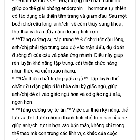
* **Giải tỏa stress:** Hoạt động thể chất mạnh mẽ
giúp cơ thể giải phóng endorphin – hormone tự nhiên
có tác dụng cải thiện tâm trạng và giảm đau. Sau một
buổi chơi cầu lông, anh/chị sẽ cảm thấy sảng khoái,
thư thái và tràn đầy năng lượng tích cực.
* **Tăng cường sự tập trung:** Để chơi tốt cầu lông,
anh/chị phải tập trung cao độ vào trận đấu, dự đoán
đường đi của cầu và phản ứng nhanh. Điều này giúp
rèn luyện khả năng tập trung, cải thiện chức năng
nhận thức và giảm xao nhãng.
* **Cải thiện chất lượng giấc ngủ:** Tập luyện thể
chất đều đặn giúp điều hòa chu kỳ giấc ngủ, giúp
anh/chị dễ đi vào giấc ngủ hơn và có giấc ngủ sâu,
ngon hơn.
* **Tăng cường sự tự tin:** Việc cải thiện kỹ năng, thể
lực và đạt được những thành tích nhỏ trên sân cầu sẽ
giúp anh/chị tự tin hơn vào bản thân, không chỉ trong
thể thao mà còn trong các lĩnh vực khác của cuộc