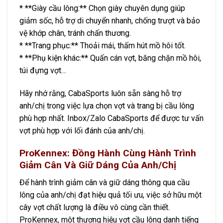
* **Giày cầu lông:** Chọn giày chuyên dụng giúp
giảm sốc, hỗ trợ di chuyển nhanh, chống trượt và bảo
vệ khớp chân, tránh chấn thương.
* **Trang phục:** Thoải mái, thấm hút mồ hôi tốt.
* **Phụ kiện khác:** Quấn cán vợt, băng chặn mồ hôi,
túi đựng vợt…
Hãy nhớ rằng, CabaSports luôn sẵn sàng hỗ trợ
anh/chị trong việc lựa chọn vợt và trang bị cầu lông
phù hợp nhất. Inbox/Zalo CabaSports để được tư vấn
vợt phù hợp với lối đánh của anh/chị.
ProKennex: Đồng Hành Cùng Hành Trình
Giảm Cân Và Giữ Dáng Của Anh/Chị
Để hành trình giảm cân và giữ dáng thông qua cầu
lông của anh/chị đạt hiệu quả tối ưu, việc sở hữu một
cây vợt chất lượng là điều vô cùng cần thiết.
ProKennex, một thương hiệu vợt cầu lông danh tiếng