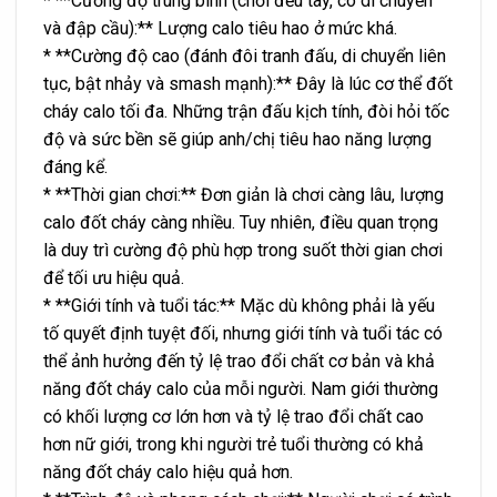
* **Cường độ trung bình (chơi đều tay, có di chuyển
và đập cầu):** Lượng calo tiêu hao ở mức khá.
* **Cường độ cao (đánh đôi tranh đấu, di chuyển liên
tục, bật nhảy và smash mạnh):** Đây là lúc cơ thể đốt
cháy calo tối đa. Những trận đấu kịch tính, đòi hỏi tốc
độ và sức bền sẽ giúp anh/chị tiêu hao năng lượng
đáng kể.
* **Thời gian chơi:** Đơn giản là chơi càng lâu, lượng
calo đốt cháy càng nhiều. Tuy nhiên, điều quan trọng
là duy trì cường độ phù hợp trong suốt thời gian chơi
để tối ưu hiệu quả.
* **Giới tính và tuổi tác:** Mặc dù không phải là yếu
tố quyết định tuyệt đối, nhưng giới tính và tuổi tác có
thể ảnh hưởng đến tỷ lệ trao đổi chất cơ bản và khả
năng đốt cháy calo của mỗi người. Nam giới thường
có khối lượng cơ lớn hơn và tỷ lệ trao đổi chất cao
hơn nữ giới, trong khi người trẻ tuổi thường có khả
năng đốt cháy calo hiệu quả hơn.