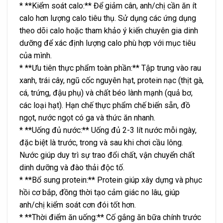
* **Kiểm soát calo:** Để giảm cân, anh/chị cần ăn ít
calo hơn lượng calo tiêu thụ. Sử dụng các ứng dụng
theo dõi calo hoặc tham khảo ý kiến chuyên gia dinh
dưỡng để xác định lượng calo phù hợp với mục tiêu
của mình.
* **Ưu tiên thực phẩm toàn phần:** Tập trung vào rau
xanh, trái cây, ngũ cốc nguyên hạt, protein nạc (thịt gà,
cá, trứng, đậu phụ) và chất béo lành mạnh (quả bơ,
các loại hạt). Hạn chế thực phẩm chế biến sẵn, đồ
ngọt, nước ngọt có ga và thức ăn nhanh.
* **Uống đủ nước:** Uống đủ 2-3 lít nước mỗi ngày,
đặc biệt là trước, trong và sau khi chơi cầu lông.
Nước giúp duy trì sự trao đổi chất, vận chuyển chất
dinh dưỡng và đào thải độc tố.
* **Bổ sung protein:** Protein giúp xây dựng và phục
hồi cơ bắp, đồng thời tạo cảm giác no lâu, giúp
anh/chị kiểm soát cơn đói tốt hơn.
* **Thời điểm ăn uống:** Cố gắng ăn bữa chính trước