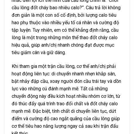
nhắc đến lợi ích thể hình của cầu lông chính là: “Chơi
cầu lông đốt cháy bao nhiêu calo?”. Câu trả lời không
đơn giản là một con số cố định, bởi lượng calo tiêu
hao phụ thuộc vào nhiều yếu tố cá nhân và cường độ
tập luyện. Tuy nhiên, em có thể khẳng định rằng, cầu
lông là một trong những môn thể thao đốt cháy calo
hiệu quả, giúp anh/chị nhanh chóng đạt được mục
tiêu giảm cân và giữ dáng.
Khi tham gia một trận cầu lông, cơ thể anh/chị phải
hoạt động liên tục: di chuyển nhanh nhẹn khắp sân,
bật nhảy đập cầu, xoay người đón cầu trái tay và dồn
lực vào những cú đánh mạnh mẽ. Tất cả những
chuyển động này đều kích hoạt nhiều nhóm cơ lớn, từ
đó thúc đẩy quá trình trao đổi chất và đốt cháy calo
mạnh mẽ. Đặc biệt, tính chất di chuyển liên tục, dứt
điểm và cường độ cao ngắt quãng của cầu lông giúp
cơ thể tiêu hao năng lượng ngay cả sau khi trận đấu
kết thúc.