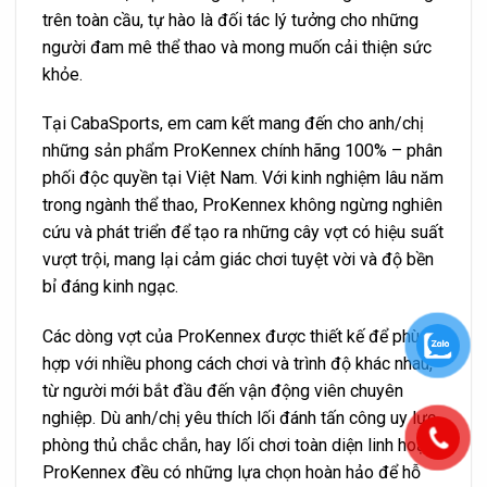
trên toàn cầu, tự hào là đối tác lý tưởng cho những
người đam mê thể thao và mong muốn cải thiện sức
khỏe.
Tại CabaSports, em cam kết mang đến cho anh/chị
những sản phẩm ProKennex chính hãng 100% – phân
phối độc quyền tại Việt Nam. Với kinh nghiệm lâu năm
trong ngành thể thao, ProKennex không ngừng nghiên
cứu và phát triển để tạo ra những cây vợt có hiệu suất
vượt trội, mang lại cảm giác chơi tuyệt vời và độ bền
bỉ đáng kinh ngạc.
Các dòng vợt của ProKennex được thiết kế để phù
hợp với nhiều phong cách chơi và trình độ khác nhau,
từ người mới bắt đầu đến vận động viên chuyên
nghiệp. Dù anh/chị yêu thích lối đánh tấn công uy lực,
phòng thủ chắc chắn, hay lối chơi toàn diện linh hoạt,
ProKennex đều có những lựa chọn hoàn hảo để hỗ