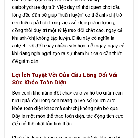
carbohydrate dự trữ. Việc duy trì thói quen chơi cầu
lông đều đặn sẽ giúp “huấn luyện” cơ thể anh/chị trở
nên hiệu quả hơn trong việc sử dụng năng lượng,
đồng thời duy trì một tỷ lệ trao đổi chất cao, ngay cả
khi anh/chị không tập luyện. Điều này có nghĩa là
anh/chị sẽ đốt cháy nhiều calo hơn mỗi ngày, ngay cả
khi đang nghỉ ngơi, tạo ra sự thâm hụt calo cần thiết
để giảm cân.
Lợi Ích Tuyệt Vời Của Cầu Lông Đối Với
Sức Khỏe Toàn Diện
Bên cạnh khả năng đốt cháy calo và hỗ trợ giảm cân
hiệu quả, cầu lông còn mang lại vô số lợi ích sức
khỏe toàn diện khác mà anh/chị không nên bỏ qua.
Đây là một môn thể thao toàn diện, tác động tích cực
đến cả thể chất lẫn tinh thần.
Chơi cầu lông thường xuyên giúp anh/chị không chỉ