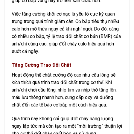
giúp cơ bắp vùng này trở nên săn chắc hơn.
Việc tăng cường khối cơ nạc là yếu tố cực kỳ quan
trọng trong quá trình giảm cân. Cơ bắp tiêu thụ nhiều
calo hơn mỡ thừa ngay cả khi nghỉ ngơi. Do đó, càng
có nhiều cơ bắp, tỷ lệ trao đổi chất cơ bản (BMR) của
anh/chị càng cao, giúp đốt cháy calo hiệu quả hơn
suốt cả ngày.
Tăng Cường Trao Đổi Chất
Hoạt động thể chất cường độ cao như cầu lông sẽ
kích thích quá trình trao đổi chất trong cơ thể. Khi
anh/chị chơi cầu lông, nhịp tim và nhịp thở tăng lên,
máu lưu thông nhanh hơn, cung cấp oxy và dưỡng
chất đến các tế bào cơ bắp một cách hiệu quả.
Quá trình này không chỉ giúp đốt cháy năng lượng
ngay lập tức mà còn tạo ra một “môi trường” thuận lợi
cho cơ thể đốt cháy chất béo và sử dụng