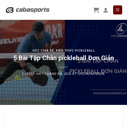
Skip
to
content
GÓC CHIA SẺ
,
KIẾN THỨC PICKLEBALL
5 Bài Tập Chân pickleball Đơn Giản
POSTED ON
1 THÁNG BA, 2025
BY
SHOPADMINNEW