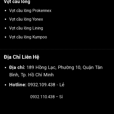
Vợt cầu lông
Vợt cầu lông Prokennex
Vợt cầu lông Yonex
Vợt cầu lông Lining
Vợt cầu lông Kumpoo
Địa Chỉ Liên Hệ
Địa chỉ:
189 Hồng Lạc, Phường 10, Quận Tân
Bình, Tp. Hồ Chí Minh
Hotline:
0932.109.438 - Lẻ
0932.110.438 – Sỉ
Thiết kế & SEO bởi:
Kingnct.vn