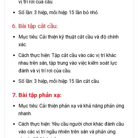
vị trí rơi của cầu.
Số lần: 3 hiệp, mỗi hiệp 15 lần bỏ nhỏ.
6. Bài tập cắt cầu:
Mục tiêu: Cải thiện kỹ thuật cắt cầu và độ chính
xác.
Cách thực hiện: Tập cắt cầu vào các vị trí khác
nhau trên sân, tập trung vào việc kiểm soát lực
đánh và vị trí rơi của cầu.
Số lần: 3 hiệp, mỗi hiệp 15 lần cắt cầu.
7. Bài tập phản xạ:
Mục tiêu: Cải thiện phản xạ và khả năng phản ứng
nhanh.
Cách thực hiện: Yêu cầu người chơi khác đánh cầu
vào các vị trí ngẫu nhiên trên sân và phản ứng