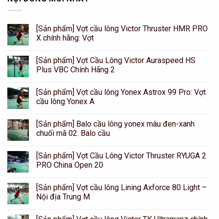
[Sản phẩm] Vợt cầu lông Victor Thruster HMR PRO
X chính hãng: Vợt
[Sản phẩm] Vợt Cầu Lông Victor Auraspeed HS
Plus VBC Chính Hãng 2
[Sản phẩm] Vợt cầu lông Yonex Astrox 99 Pro: Vợt
cầu lông Yonex A
[Sản phẩm] Balo cầu lông yonex màu đen-xanh
chuối mã 02: Balo cầu
[Sản phẩm] Vợt Cầu Lông Victor Thruster RYUGA 2
PRO China Open 20
[Sản phẩm] Vợt cầu lông Lining Axforce 80 Light –
Nội địa Trung M