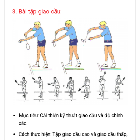
3. Bài tập giao cầu:
Mục tiêu: Cải thiện kỹ thuật giao cầu và độ chính
xác.
Cách thực hiện: Tập giao cầu cao và giao cầu thấp,