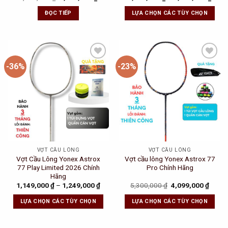
price
price
was:
is:
ĐỌC TIẾP
LỰA CHỌN CÁC TÙY CHỌN
2,060,000 ₫.
1,709,000 ₫.
-36%
-23%
Add to
Add to
Wishlist
Wishlist
VỢT CẦU LÔNG
VỢT CẦU LÔNG
Vợt Cầu Lông Yonex Astrox
Vợt cầu lông Yonex Astrox 77
77 Play Limited 2026 Chính
Pro Chính Hãng
Hãng
Original
Curre
1,149,000
₫
–
1,249,000
₫
5,300,000
₫
4,099,000
₫
price
price
was:
is:
LỰA CHỌN CÁC TÙY CHỌN
LỰA CHỌN CÁC TÙY CHỌN
5,300,000 ₫.
4,099