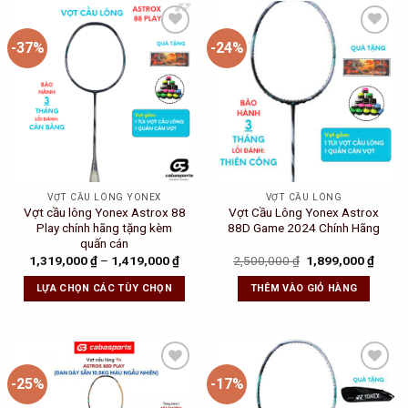
-37%
-24%
Add to
Add to
Wishlist
Wishlist
VỢT CẦU LÔNG YONEX
VỢT CẦU LÔNG
Vợt cầu lông Yonex Astrox 88
Vợt Cầu Lông Yonex Astrox
Play chính hãng tặng kèm
88D Game 2024 Chính Hãng
quấn cán
Original
Curre
1,319,000
₫
–
1,419,000
₫
2,500,000
₫
1,899,000
₫
price
price
was:
is:
LỰA CHỌN CÁC TÙY CHỌN
THÊM VÀO GIỎ HÀNG
2,500,000 ₫.
1,899
-25%
-17%
Add to
Add to
Wishlist
Wishlist