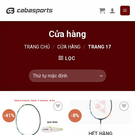
Skip
to
content
Cửa hàng
TRANG CHỦ
/
CỬA HÀNG
/
TRANG 17
LỌC
-41%
-8%
Add to
Add to
Wishlist
Wishlist
HẾT HÀNG