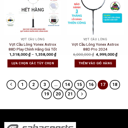
HẾT HÀNG
VỢT CẦU LÔNG
VỢT CẦU LÔNG
Vợt Cầu Lông Yonex Astrox
Vợt Cầu Lông Yonex Astrox
88D Play Chính Hãng Giá Tốt
88D Pro 2024
Original
Curre
1,318,000
₫
–
1,358,000
₫
6,000,000
₫
4,999,000
₫
price
price
was:
is:
LỰA CHỌN CÁC TÙY CHỌN
THÊM VÀO GIỎ HÀNG
6,000,000 ₫.
4,999
1
2
3
…
14
15
16
17
18
19
20
21