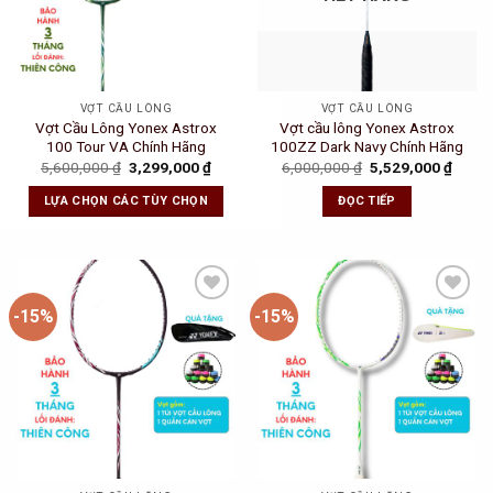
VỢT CẦU LÔNG
VỢT CẦU LÔNG
Vợt Cầu Lông Yonex Astrox
Vợt cầu lông Yonex Astrox
100 Tour VA Chính Hãng
100ZZ Dark Navy Chính Hãng
Original
Current
Original
Curre
5,600,000
₫
3,299,000
₫
6,000,000
₫
5,529,000
₫
price
price
price
price
was:
is:
was:
is:
LỰA CHỌN CÁC TÙY CHỌN
ĐỌC TIẾP
5,600,000 ₫.
3,299,000 ₫.
6,000,000 ₫.
5,529
-15%
-15%
Add to
Add to
Wishlist
Wishlist