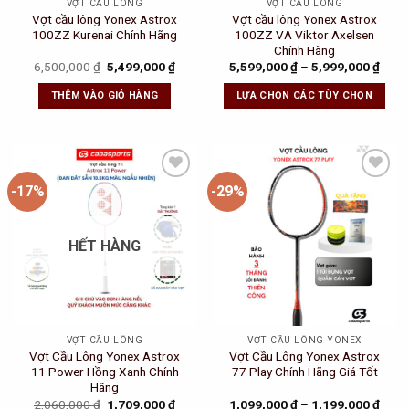
VỢT CẦU LÔNG
VỢT CẦU LÔNG
Vợt cầu lông Yonex Astrox
Vợt cầu lông Yonex Astrox
100ZZ Kurenai Chính Hãng
100ZZ VA Viktor Axelsen
Chính Hãng
Original
Current
6,500,000
₫
5,499,000
₫
5,599,000
₫
–
5,999,000
₫
price
price
was:
is:
THÊM VÀO GIỎ HÀNG
LỰA CHỌN CÁC TÙY CHỌN
6,500,000 ₫.
5,499,000 ₫.
-17%
-29%
Add to
Add to
Wishlist
Wishlist
HẾT HÀNG
VỢT CẦU LÔNG
VỢT CẦU LÔNG YONEX
Vợt Cầu Lông Yonex Astrox
Vợt Cầu Lông Yonex Astrox
11 Power Hồng Xanh Chính
77 Play Chính Hãng Giá Tốt
Hãng
Original
Current
2,060,000
₫
1,709,000
₫
1,099,000
₫
–
1,199,000
₫