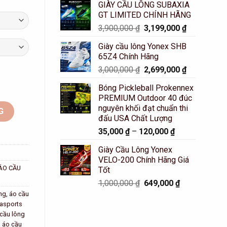
price
GIÀY CẦU LÔNG SUBAXIA
was:
is:
GT LIMITED CHÍNH HÃNG
is:
50,000 ₫.
20,000 ₫.
Original
Current
3,900,000
₫
3,199,000
₫
0 ₫.
100,000 ₫.
price
price
Giày cầu lông Yonex SHB
was:
is:
65Z4 Chính Hãng
3,900,000 ₫.
3,199,000 ₫
Original
Current
3,000,000
₫
2,699,000
₫
ports Xanh Đậm Họa Tiết Quả Cầu - 20012 số lượng
price
price
Bóng Pickleball Prokennex
was:
is:
PREMIUM Outdoor 40 đúc
3,000,000 ₫.
2,699,000 ₫
nguyên khối đạt chuẩn thi
G
đấu USA Chất Lượng
35,000
₫
–
120,000
₫
Giày Cầu Lông Yonex
VELO-200 Chính Hãng Giá
ÁO CẦU
Tốt
Original
Current
1,000,000
₫
649,000
₫
price
price
ng
,
áo cầu
was:
is:
basports
1,000,000 ₫.
649,000 ₫.
cầu lông
,
áo cầu