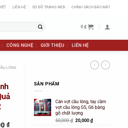
VIẾT
LIÊN HỆ
SƠ ĐỒ TRANG WEB
CHÍNH SÁCH BẢO MẬT
0
₫
CÔNG NGHỆ
GIỚI THIỆU
LIÊN HỆ
CẦU LÔNG
SẢN PHẨM
anh
Quả
Cán vợt cầu lông, tay cầm
2
vợt cầu lông G5, G6 bằng
gỗ chất lượng
Original
Current
50,000
₫
20,000
₫
l
Current
00
₫
price
price