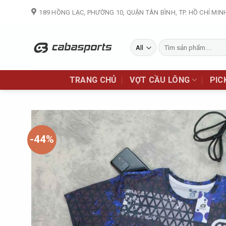
Skip
189 HỒNG LẠC, PHƯỜNG 10, QUẬN TÂN BÌNH, TP. HỒ CHÍ MIN
to
content
Tìm
kiếm:
TRANG CHỦ
VỢT CẦU LÔNG
PIC
-44%