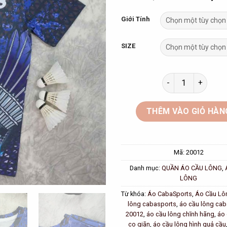
price
was:
Giới Tính
180,00
SIZE
Áo Cầu lông CabaS
THÊM VÀO GIỎ HÀN
Mã:
20012
Danh mục:
QUẦN ÁO CẦU LÔNG
,
LÔNG
Từ khóa:
Áo CabaSports
,
Áo Cầu Lô
lông cabasports
,
áo cầu lông ca
20012
,
áo cầu lông chĩnh hãng
,
áo 
co giãn
,
áo cầu lông hình quả cầu