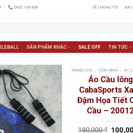
H
0932.109.438
VỀ CHÚNG TÔI
BÀI 
KLEBALL
SẢN PHẨM KHÁC
SALE OFF
TIN TỨC
TRANG CHỦ
/
CỬA HÀNG
/
ÁO 
Áo Cầu lông
Add to
CabaSports X
Wishlist
Đậm Họa Tiết 
Cầu – 2001
Origina
180,000
₫
100,0