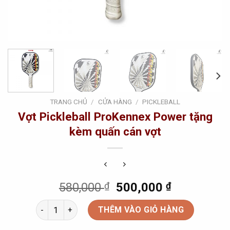
TRANG CHỦ
/
CỬA HÀNG
/
PICKLEBALL
Vợt Pickleball ProKennex Power tặng
kèm quấn cán vợt
Original
Current
580,000
₫
500,000
₫
price
price
Vợt Pickleball ProKennex Power tặng kèm quấn cán vợ
was:
is:
THÊM VÀO GIỎ HÀNG
580,000 ₫.
500,000 ₫