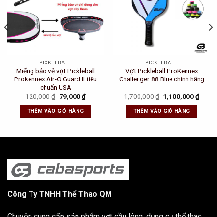
PICKLEBALL
PICKLEBALL
Miếng bảo vệ vợt Pickleball
Vợt Pickleball ProKennex
Prokennex Air-O Guard II tiêu
Challenger 88 Blue chính hãng
chuẩn USA
t
Original
Current
Original
Curre
120,000
₫
79,000
₫
1,700,000
₫
1,100,000
₫
price
price
price
price
was:
is:
was:
is:
THÊM VÀO GIỎ HÀNG
THÊM VÀO GIỎ HÀNG
0 ₫.
120,000 ₫.
79,000 ₫.
1,700,000 ₫.
1,100
Công Ty TNHH Thể Thao QM
Chuyên cung cấp sản phẩm vợt cầu lông, dụng cụ thể thao