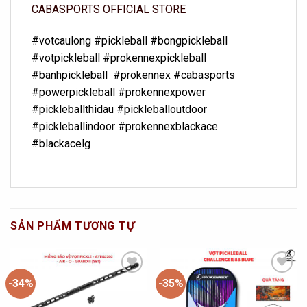
CABASPORTS OFFICIAL STORE
#votcaulong #pickleball #bongpickleball
#votpickleball #prokennexpickleball
#banhpickleball #prokennex #cabasports
#powerpickleball #prokennexpower
#pickleballthidau #pickleballoutdoor
#pickleballindoor #prokennexblackace
#blackacelg
SẢN PHẨM TƯƠNG TỰ
-34%
-35%
Add to
Add to
Wishlist
Wishlist